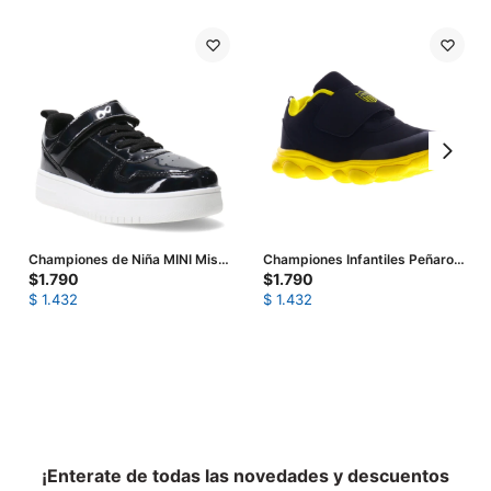
Championes de Niña MINI Miss
Championes Infantiles Peñarol
Carol ELGIN metalizado -
Bubbles Kids - Negro -
$
1.790
$
1.790
Negro
Amarillo
$
1.432
$
1.432
¡Enterate de todas las novedades y descuentos