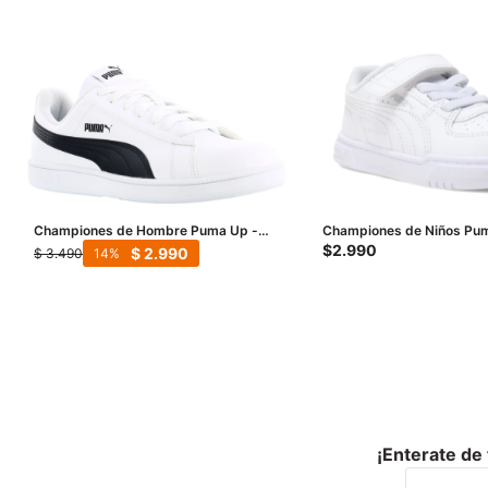
Championes de Hombre Puma Up -
Championes de Niños Puma
Blanco - Negro
Ac - Blanco
$
2.990
$
2.990
$
3.490
14
¡Enterate de