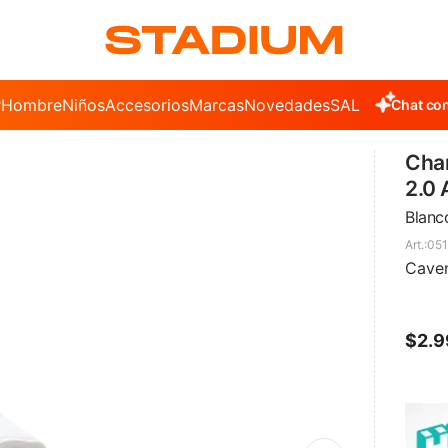
r
Hombre
Niños
Accesorios
Marcas
Novedades
SALE
Chat con
Cha
2.0 
Blanco
051
Caven
$
2.