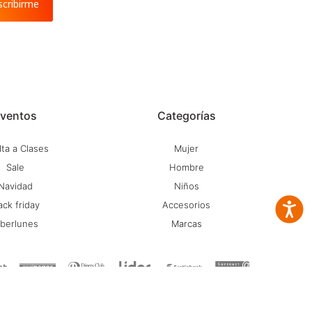
scribirme
ventos
Categorías
ta a Clases
Mujer
Sale
Hombre
Navidad
Niños
ack friday
Accesorios
Accesib
iberlunes
Marcas