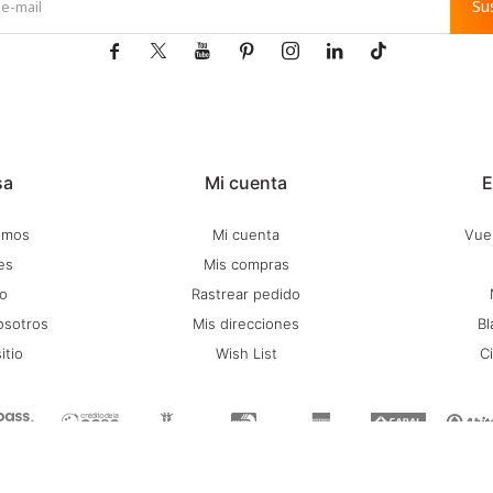
Su







sa
Mi cuenta
E
omos
Mi cuenta
Vuel
es
Mis compras
o
Rastrear pedido
osotros
Mis direcciones
Bl
itio
Wish List
C