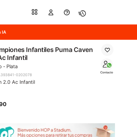
 IA
mpiones Infantiles Puma Caven
Ac Infantil
 - Plata
Contacto
.393841-0202078
 2.0 Ac Infantil
990