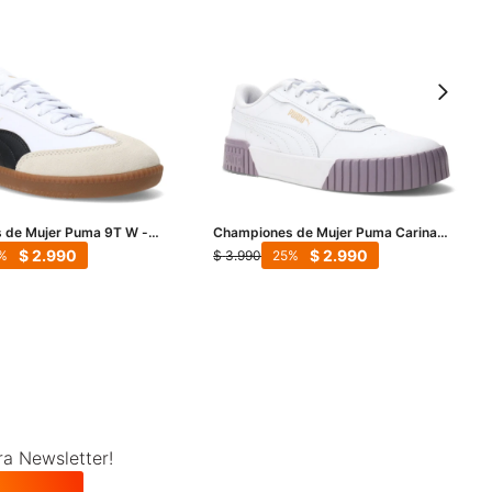
 de Mujer Puma 9T W -
Championes de Mujer Puma Carina
gro
2.0 Wns - Blanco - Bordó - Dorado
$
2.990
$
2.990
$
3.990
25
ra Newsletter!