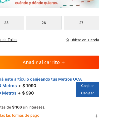
23
26
27
a de Talles
Ubicar en Tienda
Añadir al carrito
á este artículo canjeando tus Metros OCA
0 Metros
$ 1990
Canjear
0 Metros
$ 990
Canjear
tas de
$ 166
sin intereses.
das las formas de pago