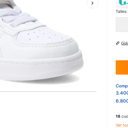
Talles:
Guí
Compr
3.40
6.80
18
cuo
Ver to