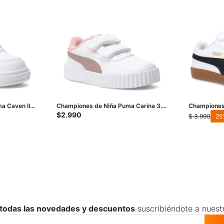
 Caven III
Championes de Niña Puma Carina 3.0
Championes
V Inf - Blanco - Rosa Viejo
Blanco - Ne
$
2.990
$
3.990
25
 todas las novedades y descuentos
suscribiéndote a nuest