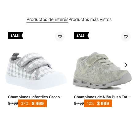
Productos de interés
Productos más vistos
Championes Infantiles Croco
Championes de Niña Push Tati
Kids BLAZE con velcros - Gris
- Gris
$
499
$
699
$
799
$
799
37
12