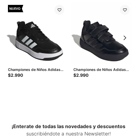
Championes de Niños Adidas
Championes de Niños Adidas
Tensaur Sport 3.0 Cf - Negro -
Tensaur Sport 3.0 Cf - Negro
$
2.990
$
2.990
Blanco
¡Enterate de todas las novedades y descuentos
suscribiéndote a nuestra Newsletter!