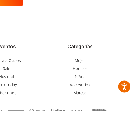
ventos
Categorías
ta a Clases
Mujer
Sale
Hombre
Navidad
Niños
ack friday
Accesorios
Accesib
iberlunes
Marcas