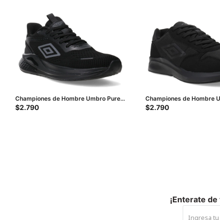
Championes de Hombre Umbro Pure
Championes de Hombre U
Step - Negro
Negro
$
2.790
$
2.790
¡Enterate de