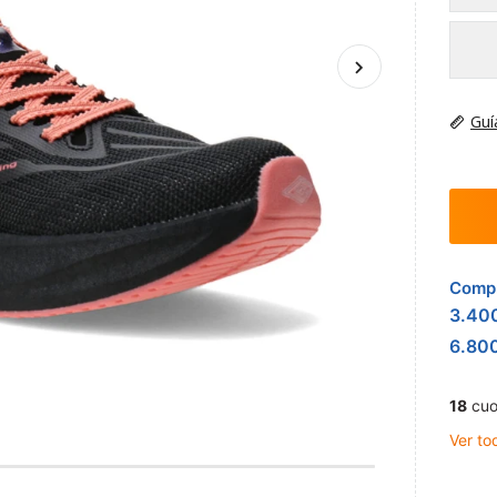
Guí
Compr
3.40
6.80
18
cuo
Ver to