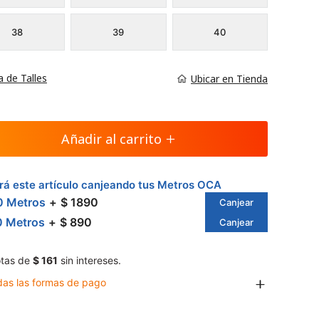
38
39
40
a de Talles
Ubicar en Tienda
Añadir al carrito
á este artículo canjeando tus Metros OCA
0 Metros
$ 1890
Canjear
0 Metros
$ 890
Canjear
tas de
$ 161
sin intereses.
das las formas de pago