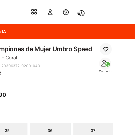
 IA
mpiones de Mujer Umbro Speed
 - Coral
4.20306372-02C01043
Contacto
d
90
35
36
37