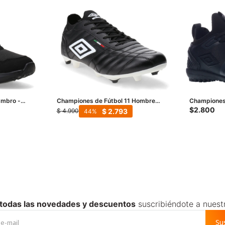
mbro -
Championes de Fútbol 11 Hombre
Championes 
Umbro Legend - Negro - Blanco
HG - Negro
$
2.800
$
2.793
$
4.990
44
 todas las novedades y descuentos
suscribiéndote a nuest
Su