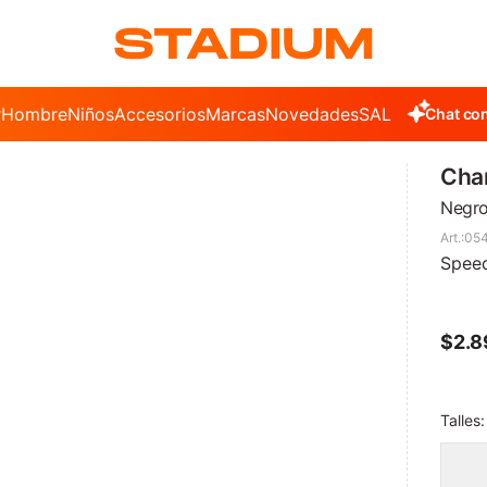
r
Hombre
Niños
Accesorios
Marcas
Novedades
SALE
Chat con
Cha
Negro
05
Spee
$
2.8
Talles: