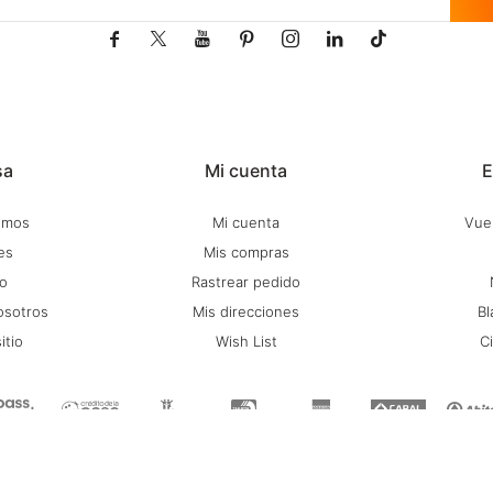







sa
Mi cuenta
E
omos
Mi cuenta
Vuel
es
Mis compras
o
Rastrear pedido
osotros
Mis direcciones
Bl
itio
Wish List
C