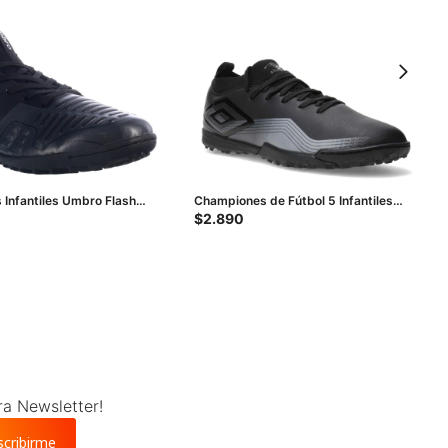
Infantiles Umbro Flash
Championes de Fútbol 5 Infantiles
Umbro Vibe TF - Negro - Gris
$
2.890
ra Newsletter!
scribirme