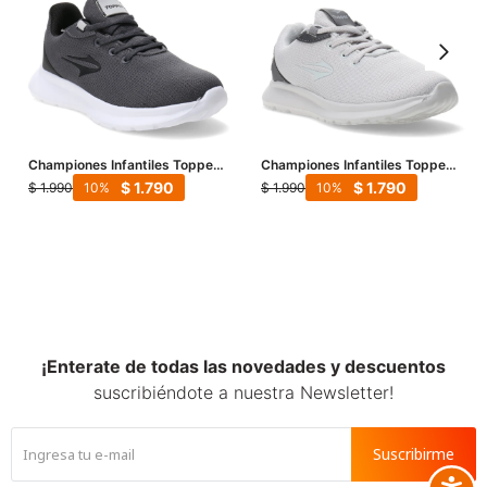
Championes Infantiles Topper
Championes Infantiles Topper
Llambi II - Gris - Negro
Lambi - Gris
$
1.790
$
1.790
$
1.990
$
1.990
10
10
¡Enterate de todas las novedades y descuentos
suscribiéndote a nuestra Newsletter!
Suscribirme
Accesib