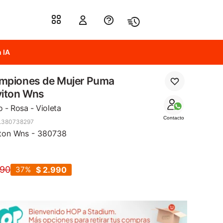
 IA
mpiones de Mujer Puma
viton Wns
o - Rosa - Violeta
Contacto
.380738297
ton Wns - 380738
790
37
$
2.990