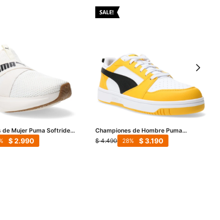
 de Mujer Puma Softride
Championes de Hombre Puma
 - Blanco - Blanco Tiza -
Rebound V6 Low - Blanco - Amarillo -
$
2.990
$
3.190
$
4.490
28
Negro