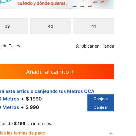
39
40
41
a de Talles
Ubicar en Tienda
Añadir al carrito
á este artículo canjeando tus Metros OCA
0 Metros
$ 1990
Canjear
0 Metros
$ 990
Canjear
tas de
$ 166
sin intereses.
das las formas de pago