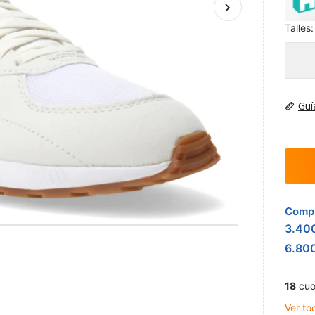
Talles:
Guí
Compr
3.40
6.80
18
cuo
Ver to