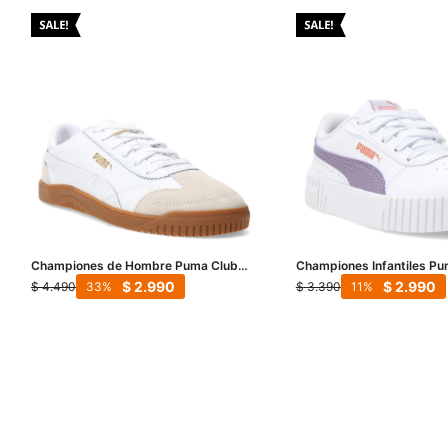
Championes de Hombre Puma Club
Championes Infantiles Pu
5V5 Lux - Blanco - Gris - Dorado
2.0 - Blanco - Lila - Rojo
$
2.990
$
2.990
$
4.490
$
3.390
33
11