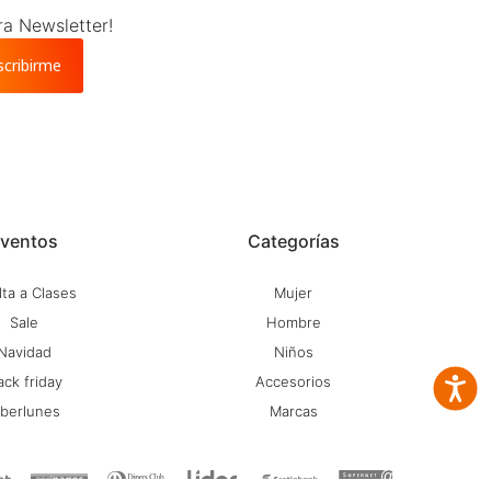
ra Newsletter!
scribirme
ventos
Categorías
ta a Clases
Mujer
Sale
Hombre
Navidad
Niños
ack friday
Accesorios
Accesib
iberlunes
Marcas