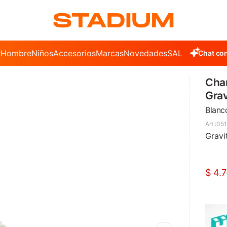
r
Hombre
Niños
Accesorios
Marcas
Novedades
SALE
Chat con
Cha
Gra
Blanc
051
Gravi
$
4.