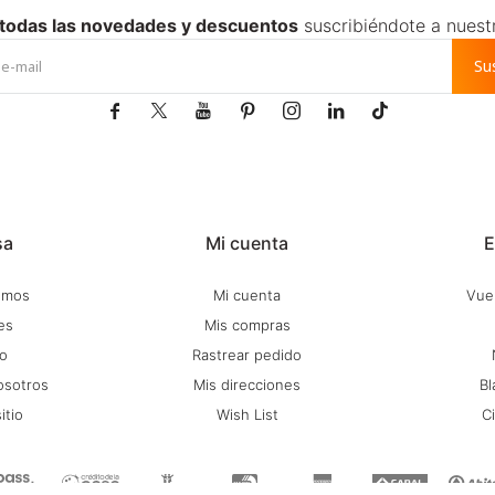
 todas las novedades y descuentos
suscribiéndote a nuest
Su







sa
Mi cuenta
E
omos
Mi cuenta
Vuel
es
Mis compras
o
Rastrear pedido
osotros
Mis direcciones
Bl
itio
Wish List
C