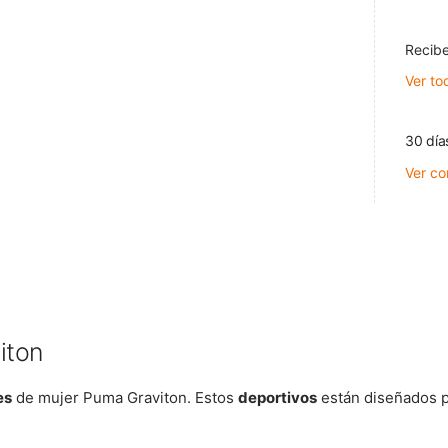
Recibe
Ver to
30 día
Ver co
iton
es
de mujer Puma Graviton. Estos
deportivos
están diseñados p