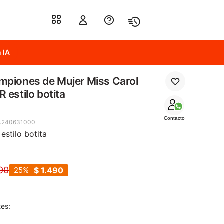
 IA
piones de Mujer Miss Carol
 estilo botita
o
Contacto
6.240631000
estilo botita
90
25
$
1.490
tes: