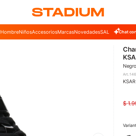
r
Hombre
Niños
Accesorios
Marcas
Novedades
SALE
Chat con
Cham
KSAR
Negr
14
KSAR 
$
1.9
Varian