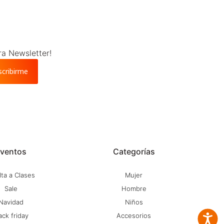
ra Newsletter!
scribirme
ventos
Categorías
ta a Clases
Mujer
Sale
Hombre
Navidad
Niños
ack friday
Accesorios
Accesib