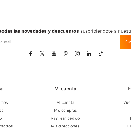
 todas las novedades y descuentos
suscribiéndote a nuest
Su







sa
Mi cuenta
E
omos
Mi cuenta
Vuel
es
Mis compras
o
Rastrear pedido
osotros
Mis direcciones
Bl