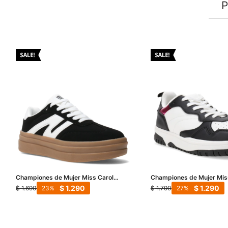
P
Championes de Mujer Miss Carol
Championes de Mujer Mis
Akok - Negro
Wisconsin - Negro
$
1.290
$
1.290
$
1.690
$
1.790
23
27