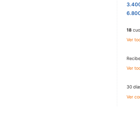
3.40
6.80
18
cuo
Ver to
Recibe
Ver to
30 día
Ver co