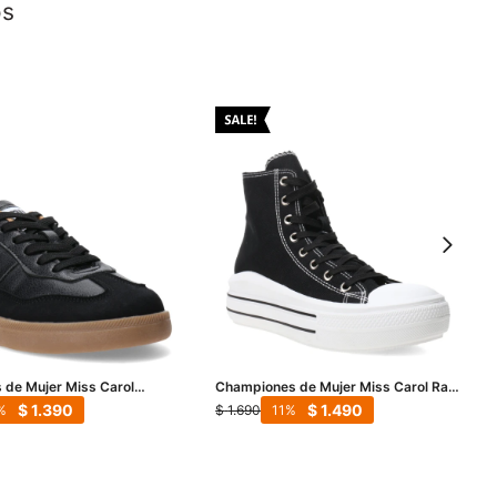
os
de Mujer Miss Carol
Championes de Mujer Miss Carol Ray
Negro
Tipo Bota Con Plataforma - Negro
$
1.390
$
1.490
$
1.690
11