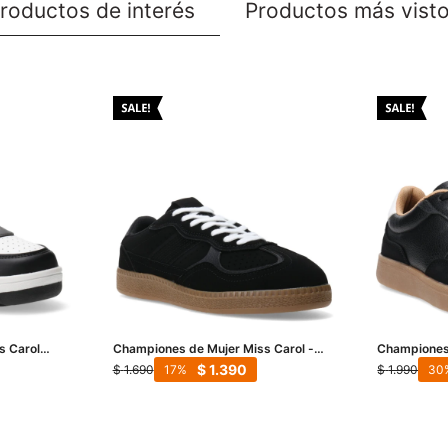
roductos de interés
Productos más vist
s Carol
Championes de Mujer Miss Carol -
Championes 
Negro
Uberaba - 
$
1.390
$
1.690
$
1.990
17
30