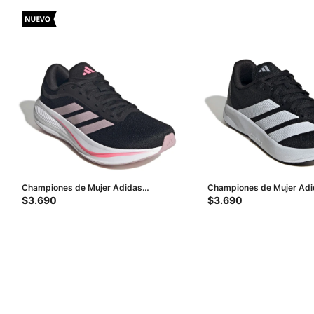
Championes de Mujer Adidas
Championes de Mujer Ad
Response Runner 2 - Negro - Fucsia
Rc2 - Negro
$
3.690
$
3.690