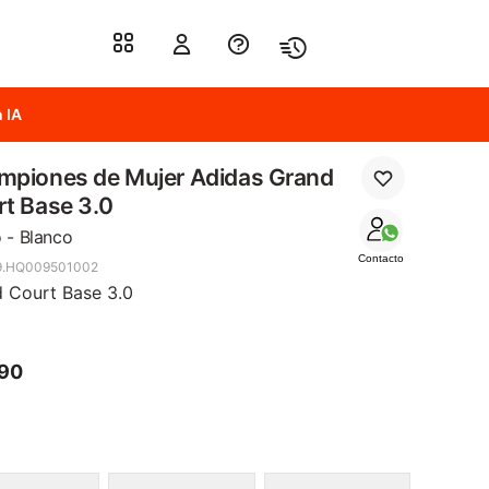
 IA
mpiones de Mujer Adidas Grand
t Base 3.0
 - Blanco
Contacto
9.HQ009501002
 Court Base 3.0
690