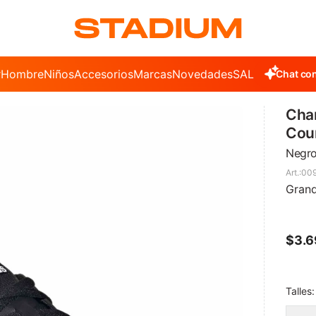
r
Hombre
Niños
Accesorios
Marcas
Novedades
SALE
Chat con
Cha
Cour
Negro
00
Grand
$
3.
Talles: