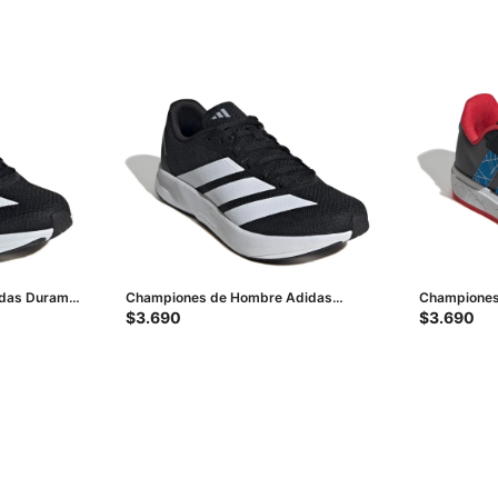
idas Duramo
Championes de Hombre Adidas
Championes
Duramo Rc2 - Negro
Court Marve
$
3.690
$
3.690
Azul