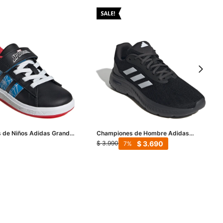
 de Niños Adidas Grand
Championes de Hombre Adidas
l Spider Man - Negro -
Cloudfoam Move - Negro - Blanco
$
3.690
$
3.990
7