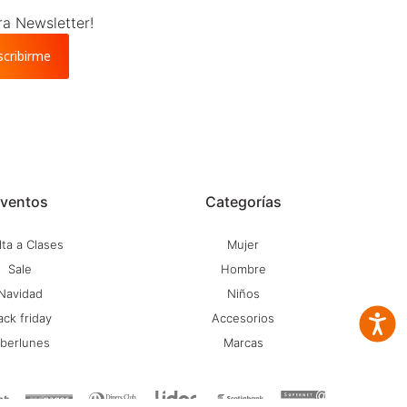
ra Newsletter!
scribirme
ventos
Categorías
ta a Clases
Mujer
Sale
Hombre
Navidad
Niños
ack friday
Accesorios
Accesib
iberlunes
Marcas