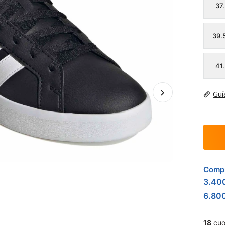
37
39.
41
Guí
Compr
3.40
6.80
18
cuo