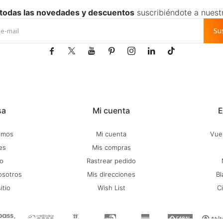
 todas las novedades y descuentos
suscribiéndote a nuest
Su







sa
Mi cuenta
E
omos
Mi cuenta
Vuel
es
Mis compras
o
Rastrear pedido
osotros
Mis direcciones
Bl
itio
Wish List
C