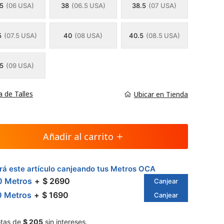
.5
(06 USA)
38
(06.5 USA)
38.5
(07 USA)
5
(07.5 USA)
40
(08 USA)
40.5
(08.5 USA)
.5
(09 USA)
a de Talles
Ubicar en Tienda
Añadir al carrito
á este artículo canjeando tus Metros OCA
0 Metros
$ 2690
Canjear
0 Metros
$ 1690
Canjear
tas de
$ 205
sin intereses.