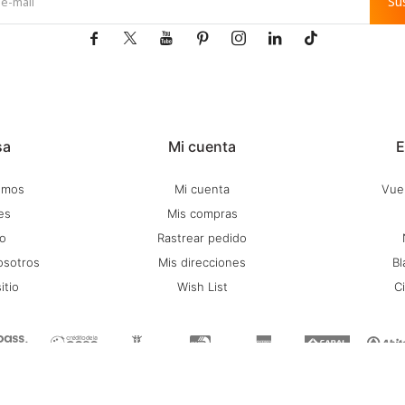
Su







sa
Mi cuenta
E
omos
Mi cuenta
Vuel
es
Mis compras
o
Rastrear pedido
osotros
Mis direcciones
Bl
itio
Wish List
C