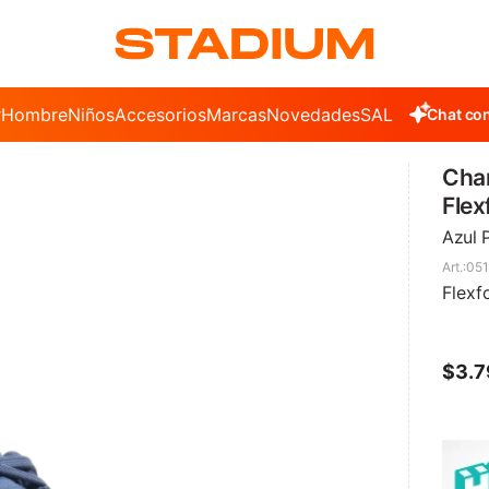
r
Hombre
Niños
Accesorios
Marcas
Novedades
SALE
Chat con
Cha
Flex
Azul 
051
Flexf
$
3.