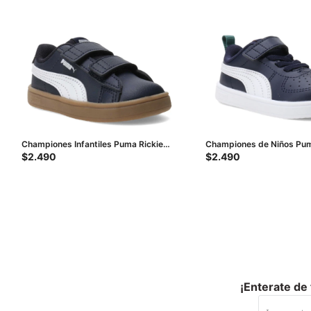
Championes Infantiles Puma Rickie
Championes de Niños Pum
Classic V PS Infant - Azul - Azul
Infantil C/Velcro - Azul - 
$
2.490
$
2.490
Marino - Blanco
¡Enterate de