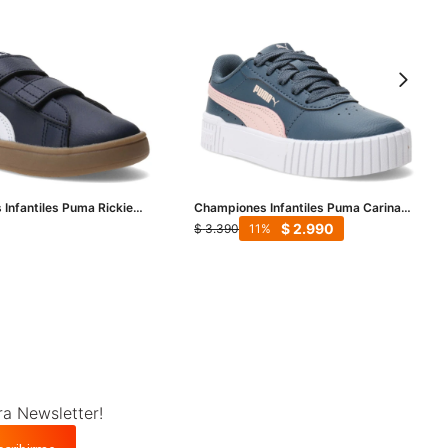
Infantiles Puma Rickie
Championes Infantiles Puma Carina
 - Azul - Azul Marino -
2.0 - Azul Petroleo - Rosado
$
2.990
$
3.390
11
ra Newsletter!