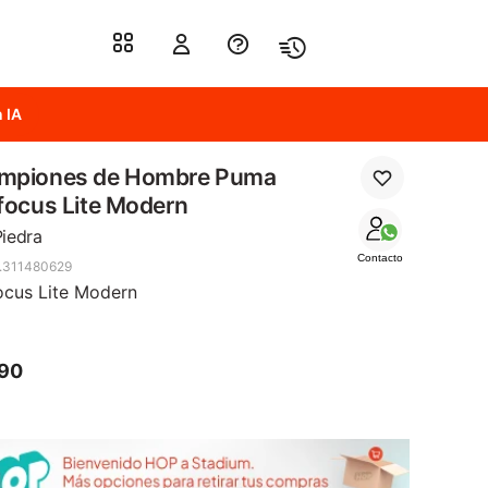
 IA
mpiones de Hombre Puma
focus Lite Modern
Piedra
Contacto
.311480629
ocus Lite Modern
790