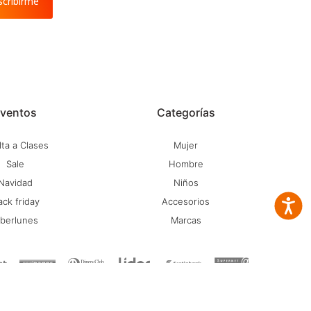
scribirme
ventos
Categorías
ta a Clases
Mujer
Sale
Hombre
Navidad
Niños
ack friday
Accesorios
Accesib
iberlunes
Marcas