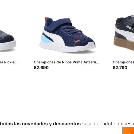
a Rickie
Championes de Niños Puma Anzarun
Championes 
Blanco
Lite Ac Infantil - Azul - Blanco
Classic V PS
$
2.690
$
2.790
Blanco
 todas las novedades y descuentos
suscribiéndote a nuest