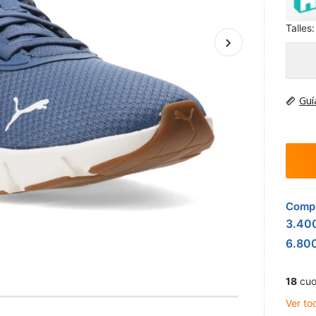
Talles:
Guí
Compr
3.40
6.80
18
cuo
Ver to