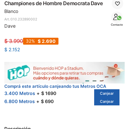
SALE
Championes de Hombre Democrata Dave
Blanco
010.232890002
Dave
Contacto
$
3.990
32
$
2.690
$
2.152
Comprá este artículo canjeando tus Metros OCA
3.400 Metros
$ 1690
Canjear
6.800 Metros
$ 690
Canjear
Descripción