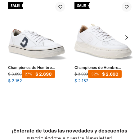
Championes de Hombre
Championes de Hombre
Democrata YANE acordonado
Democrata Eleko - Blanco
$
2.690
$
2.690
$
3.690
$
3.990
27
32
casual - Blanco / Azul Jeans
$
2.152
$
2.152
¡Enterate de todas las novedades y descuentos
suscribiéndote a nuestra Newsletter!