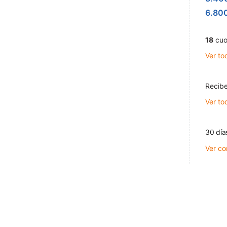
6.80
18
cuo
Ver to
Recibe
Ver to
30 día
Ver co