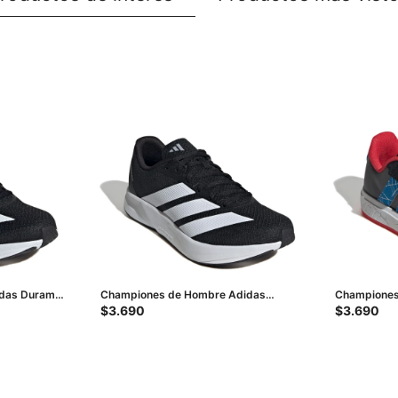
idas Duramo
Championes de Hombre Adidas
Championes
Duramo Rc2 - Negro
Court Marve
$
3.690
$
3.690
Azul