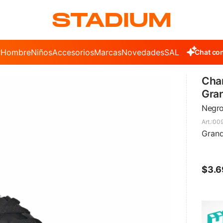
r
Hombre
Niños
Accesorios
Marcas
Novedades
SALE
Chat con
Cha
Gran
Negro
00
Grand
$
3.