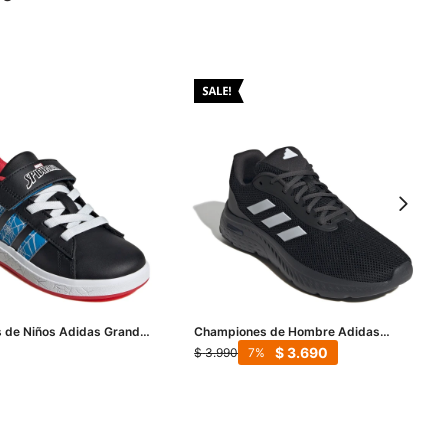
 de Niños Adidas Grand
Championes de Hombre Adidas
l Spider Man - Negro -
Cloudfoam Move - Negro - Blanco
$
3.690
$
3.990
7