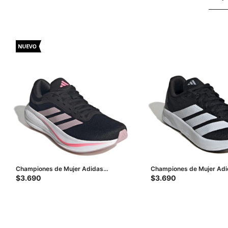
Championes de Mujer Adidas
Championes de Mujer Ad
Response Runner 2 - Negro - Fucsia
Rc2 - Negro
$
3.690
$
3.690