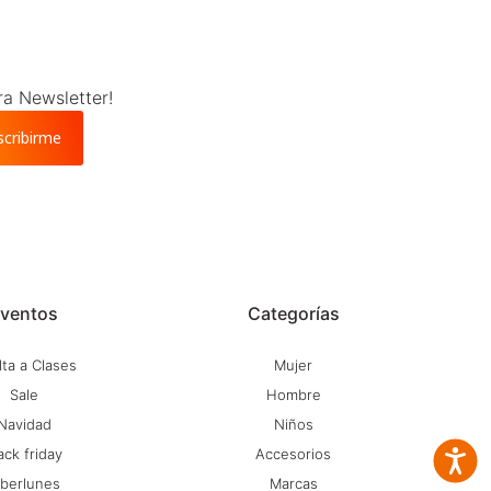
ra Newsletter!
scribirme
ventos
Categorías
ta a Clases
Mujer
Sale
Hombre
Navidad
Niños
ack friday
Accesorios
Accesib
iberlunes
Marcas