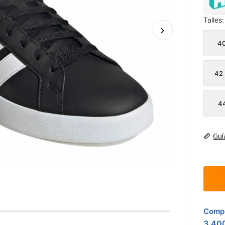
Talles:
4
42
4
Guí
Compr
3.40