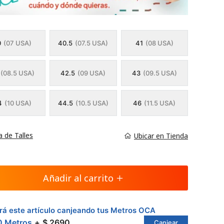
0
(07 USA)
40.5
(07.5 USA)
41
(08 USA)
(08.5 USA)
42.5
(09 USA)
43
(09.5 USA)
4
(10 USA)
44.5
(10.5 USA)
46
(11.5 USA)
a de Talles
Ubicar en Tienda
Añadir al carrito
á este artículo canjeando tus Metros OCA
0 Metros
$ 2690
Canjear