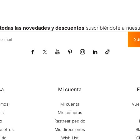
 todas las novedades y descuentos
suscribiéndote a nuest
Su







sa
Mi cuenta
E
omos
Mi cuenta
Vuel
es
Mis compras
o
Rastrear pedido
osotros
Mis direcciones
Bl
itio
Wish List
C