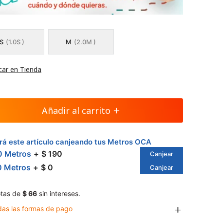
S
(1.0S )
M
(2.0M )
car en Tienda
Añadir al carrito
á este artículo canjeando tus Metros OCA
0 Metros
$ 190
Canjear
0 Metros
$ 0
Canjear
tas de
$ 66
sin intereses.
das las formas de pago