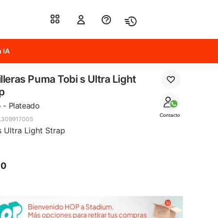
 IA
lleras Puma Tobi s Ultra Light
p
 - Plateado
Contacto
.309917005
s Ultra Light Strap
90