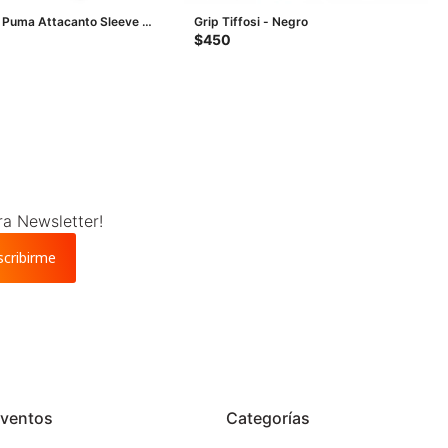
 Puma Attacanto Sleeve -
Grip Tiffosi - Negro
nco
$
450
ra Newsletter!
scribirme
ventos
Categorías