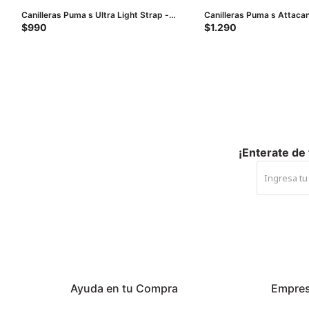
Canilleras Puma s Ultra Light Strap -
Canilleras Puma s Attacan
Negro - Plateado
Anaranjado
$
990
$
1.290
¡Enterate de
Ayuda en tu Compra
Empre