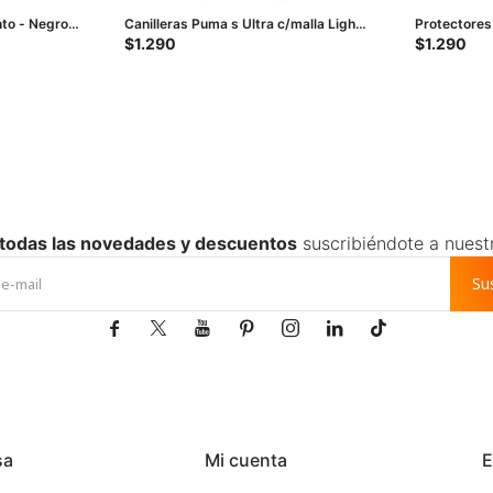
to - Negro -
Canilleras Puma s Ultra c/malla Light
Protectores
Strap - Negro - Plateado
Negro - Bla
$
1.290
$
1.290
 todas las novedades y descuentos
suscribiéndote a nuest
Su







sa
Mi cuenta
E