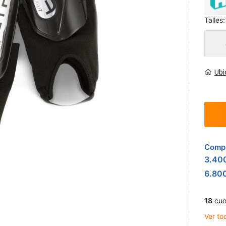
Talles:
Ubi
Compr
3.40
6.80
18
cuo
Ver to