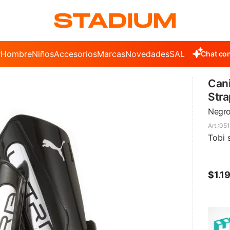
r
Hombre
Niños
Accesorios
Marcas
Novedades
SALE
Chat con
Cani
Stra
Negro
051
Tobi 
$
1.1