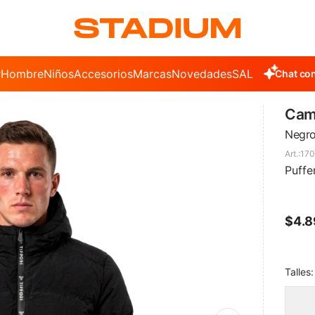
r
Hombre
Niños
Accesorios
Marcas
Novedades
SALE
Chat con
Camp
Negr
170
Puffe
$
4.
Talles: