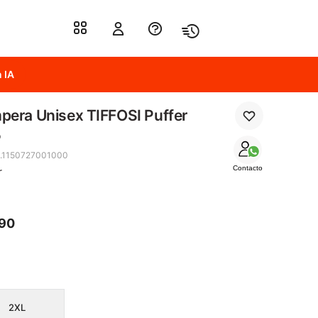
 IA
era Unisex TIFFOSI Puffer
o
.1150727001000
Contacto
r
890
2XL