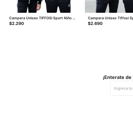
Campera Unisex TIFFOSI Sport Niño -
Campera Unisex Tiffosi S
Negro - Blanco
- Blanco
$
2.290
$
2.690
¡Enterate de