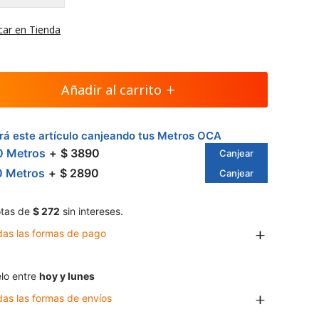
car en Tienda
Añadir al carrito
á este artículo canjeando tus Metros OCA
0 Metros
$ 3890
Canjear
0 Metros
$ 2890
Canjear
tas de
$ 272
sin intereses.
das las formas de pago
lo entre
hoy y lunes
das las formas de envíos