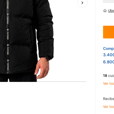
Ubi
Compr
3.40
6.80
18
cuo
Ver to
Recibe
Ver to