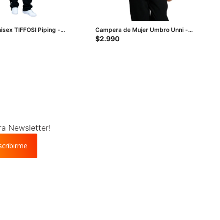
sex TIFFOSI Piping -
Campera de Mujer Umbro Unni -
nco
Negro
$
2.990
ra Newsletter!
scribirme