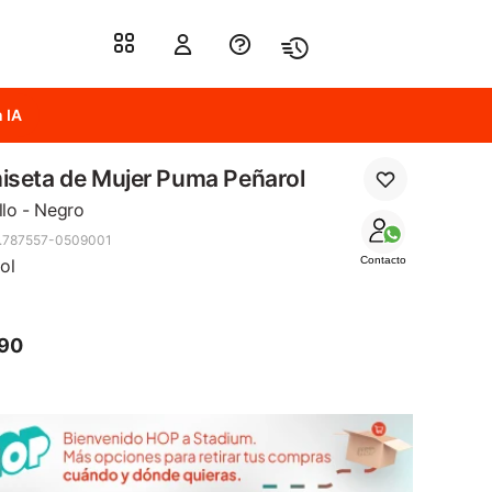
 IA
seta de Mujer Puma Peñarol
llo - Negro
.787557-0509001
Contacto
ol
290