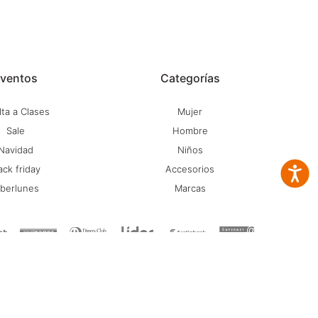
ventos
Categorías
ta a Clases
Mujer
Sale
Hombre
Navidad
Niños
ack friday
Accesorios
Accesib
iberlunes
Marcas