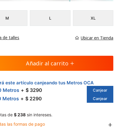
M
L
XL
a de talles
Ubicar en Tienda
Añadir al carrito
á este artículo canjeando tus Metros OCA
0 Metros
$ 3290
Canjear
0 Metros
$ 2290
Canjear
tas de
$ 238
sin intereses.
das las formas de pago