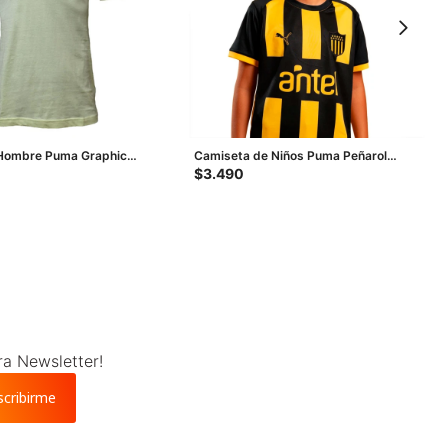
Hombre Puma Graphic
Camiseta de Niños Puma Peñarol
llo
Home Junior - Amarillo - Negro
$
3.490
ra Newsletter!
scribirme