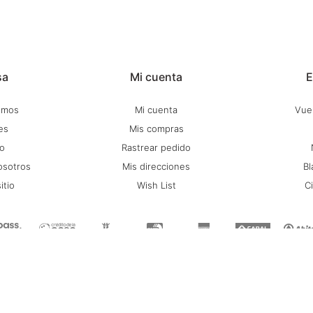
sa
Mi cuenta
E
omos
Mi cuenta
Vuel
es
Mis compras
o
Rastrear pedido
osotros
Mis direcciones
Bl
itio
Wish List
C