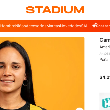
r
Hombre
Niños
Accesorios
Marcas
Novedades
SALE
Chat con
Cami
Amari
051
Peñar
$
4.