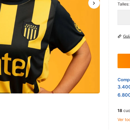
Talles:
Guí
Compr
3.40
6.80
18
cuo
Ver to