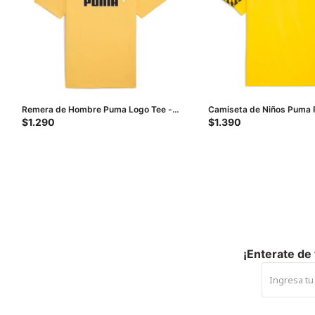
Remera de Hombre Puma Logo Tee -
Camiseta de Niños Puma 
Amarillo
Team Liga Junior - Amaril
$
1.290
$
1.390
¡Enterate de