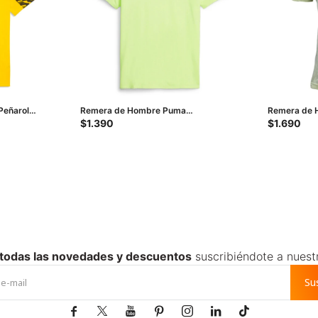
Peñarol
Remera de Hombre Puma
Remera de 
lo
Performance - Amarillo Limón
Grid - Amari
$
1.390
$
1.690
 todas las novedades y descuentos
suscribiéndote a nuest
Su






