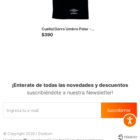
Cuello/Gorro Umbro Polar -
Negro - Blanco
$
390
¡Enterate de todas las novedades y descuentos
suscribiéndote a nuestra Newsletter!
Suscribirme
Accesib







© Copyright 2026 / Stadium