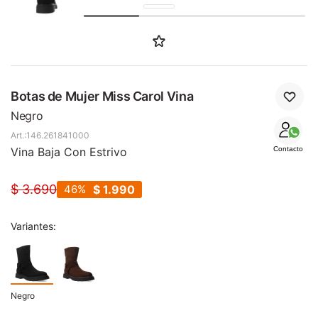
SALE
Botas de Mujer Miss Carol Vina
Negro
146.261841000
Vina Baja Con Estrivo
Contacto
$
3.690
46
$
1.990
Variantes:
Negro