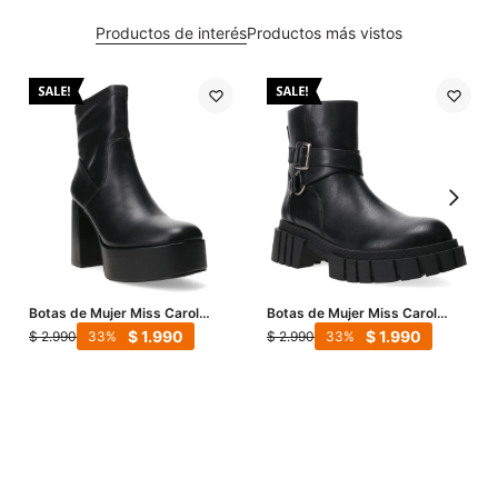
Productos de interés
Productos más vistos
Botas de Mujer Miss Carol
Botas de Mujer Miss Carol
PLACID con simil cuero
SUMI con hebillas - Negro
$
1.990
$
1.990
$
2.990
$
2.990
33
33
elastizado - Negro