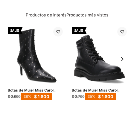
Productos de interés
Productos más vistos
Botas de Mujer Miss Carol
Botas de Mujer Miss Carol
Luma Punta Fina - Negro
Borcego Amber - Negro
$
1.800
$
1.800
$
2.990
$
2.790
39
35