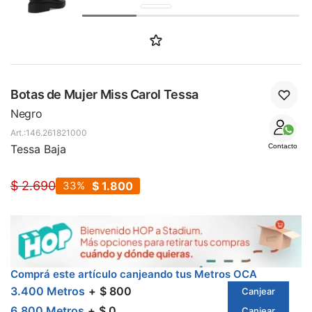
SALE
Botas de Mujer Miss Carol Tessa
Negro
146.261821000
Tessa Baja
Contacto
$
2.690
33
$
1.800
Comprá este artículo canjeando tus Metros OCA
3.400 Metros
$ 800
Canjear
6.800 Metros
$ 0
Canjear