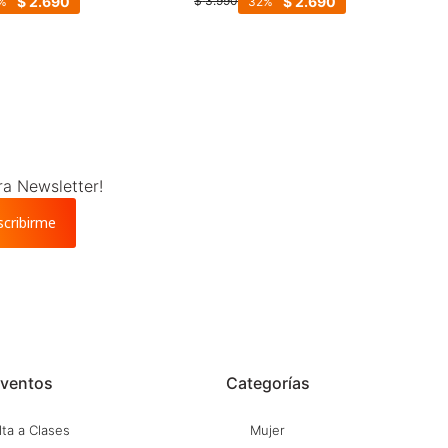
$
2.690
$
2.690
$
3.990
32
ra Newsletter!
scribirme
ventos
Categorías
ta a Clases
Mujer