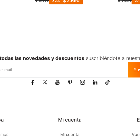
$
2.690
$
3.990
$
3.690
32
27
 todas las novedades y descuentos
suscribiéndote a nuest
Su







sa
Mi cuenta
E
omos
Mi cuenta
Vuel