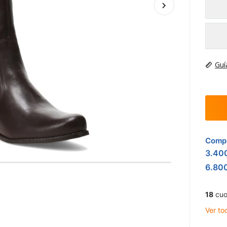
Guí
Compr
3.40
6.80
18
cuo
Ver to