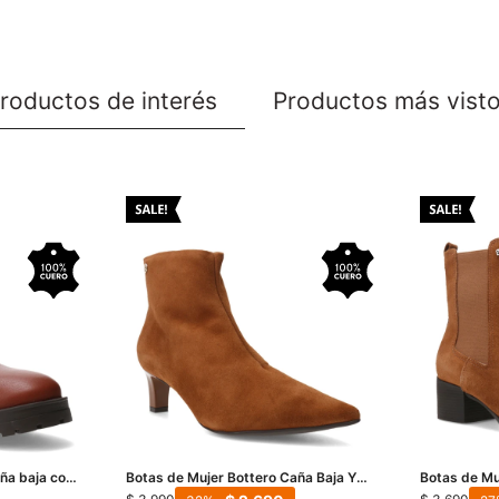
roductos de interés
Productos más vist
ña baja con
Botas de Mujer Bottero Caña Baja Y
Botas de Mu
Coñac
Taco Fino - Marrón Camel
Elástico - 