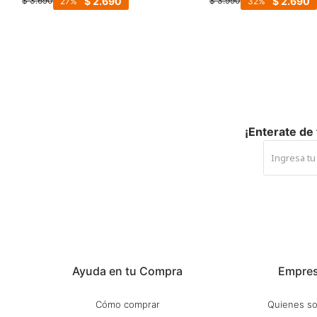
$
2.690
$
2.690
$
3.690
$
3.990
27
32
¡Enterate de
Ayuda en tu Compra
Empre
Cómo comprar
Quienes s