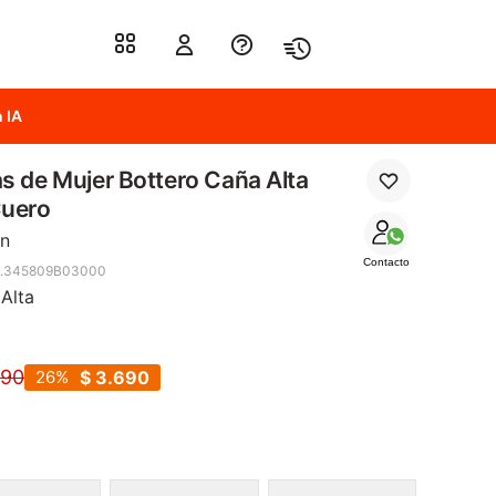
 IA
s de Mujer Bottero Caña Alta
Cuero
n
Contacto
8.345809B03000
Alta
990
26
$
3.690