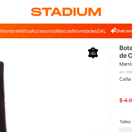
r
Hombre
Niños
Accesorios
Marcas
Novedades
SALE
Chat con
Bota
de 
Marró
10
Caña 
$
4.
Talles: