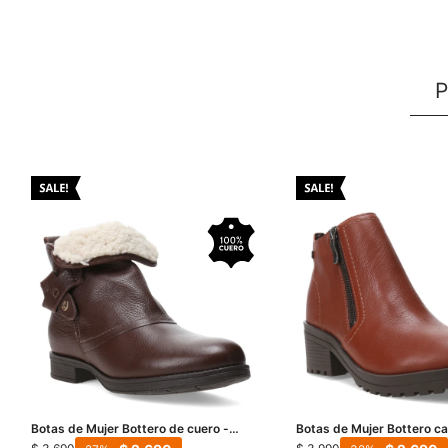
P
Botas de Mujer Bottero de cuero -
Botas de Mujer Bottero ca
Marrón Madera
cierre de cuero - Marrón 