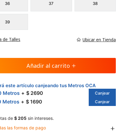
36
37
38
39
a de Talles
Ubicar en Tienda
Añadir al carrito
á este artículo canjeando tus Metros OCA
0 Metros
$ 2690
Canjear
0 Metros
$ 1690
Canjear
tas de
$ 205
sin intereses.
das las formas de pago