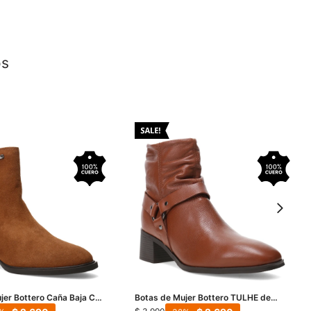
os
jer Bottero Caña Baja Con
Botas de Mujer Bottero TULHE de
Marrón Camel
Cuero - Marrón Coñac