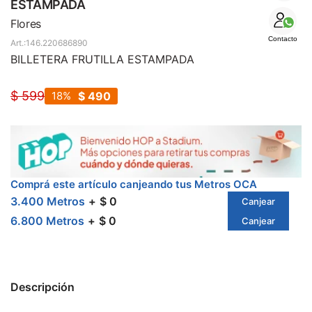
SALE
ESTAMPADA
Flores
Contacto
146.220686890
BILLETERA FRUTILLA ESTAMPADA
$
599
18
$
490
Comprá este artículo canjeando tus Metros OCA
3.400 Metros
$ 0
Canjear
6.800 Metros
$ 0
Canjear
Descripción