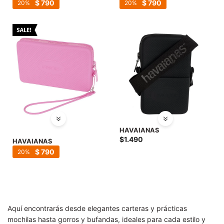
SALE
$
790
$
790
20
20
HAVAIANAS
$
1.490
HAVAIANAS
$
790
20
Aquí encontrarás desde elegantes carteras y prácticas
mochilas hasta gorros y bufandas, ideales para cada estilo y