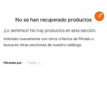
Nota:
este
sitio
web
No se han recuperado productos
Mujer
incluye
un
¡Lo sentimos! No hay productos en esta sección.
sistema
Hombre
Inténtalo nuevamente con otros criterios de filtrado o
de
accesibilidad.
busca en otras secciones de nuestro catálogo.
Niños
Filtrando por:
Puma
Accesorios
Marcas
Novedades