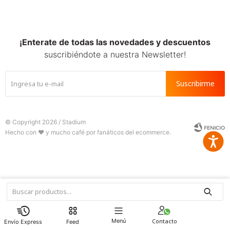
SALE
¡Enterate de todas las novedades y descuentos
suscribiéndote a nuestra Newsletter!
Suscribirme
© Copyright 2026 / Stadium
Accesib







Fenicio
Menú
Feed