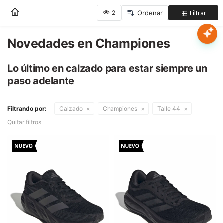
Nota:
este
sitio
web
Novedades en Championes
Mujer
incluye
un
Lo último en calzado para estar siempre un
sistema
Hombre
paso adelante
de
accesibilidad.
Niños
Filtrando por:
Calzado
Championes
Talle 44
Quitar filtros
Accesorios
Marcas
Novedades