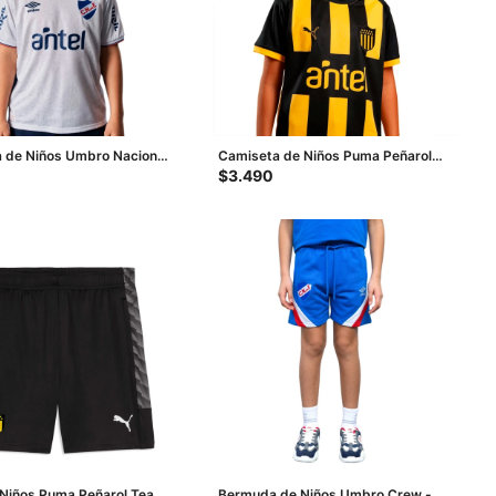
 de Niños Umbro Nacional
Camiseta de Niños Puma Peñarol
6 Junior - Blanco
Home Junior - Amarillo - Negro
$
3.490
 Niños Puma Peñarol Team
Bermuda de Niños Umbro Crew -