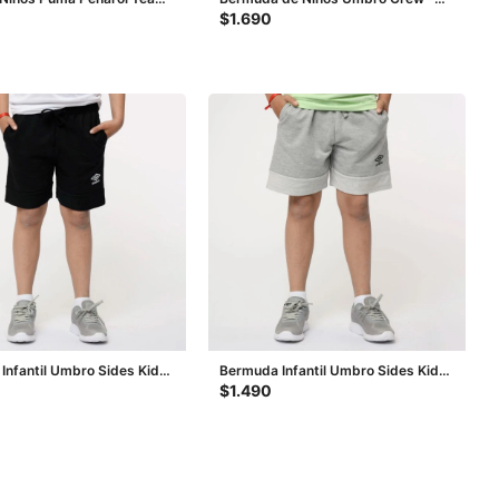
- Negro
Azul - Marino
$
1.690
Infantil Umbro Sides Kids
Bermuda Infantil Umbro Sides Kids
- Blanco
- Gris Melange - Negro
$
1.490