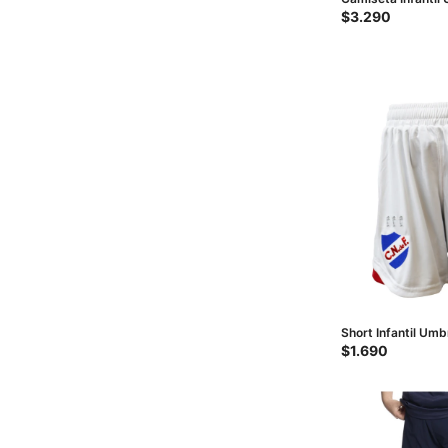
Away 1 - Rojo - Bl
$
3.290
Short Infantil Um
JRS - Blanco - Roj
$
1.690