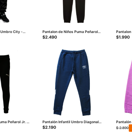
 Umbro City -
Pantalon de Niños Puma Peñarol
Pantalon
Logo Jrs - Negro
Niño - Ne
$
2.490
$
1.990
uma Peñarol Jr. -
Pantalón Infantil Umbro Diagonal
Pantalón 
Kids - Azul Marino - Blanco
Rosa
$
2.190
$
2.890