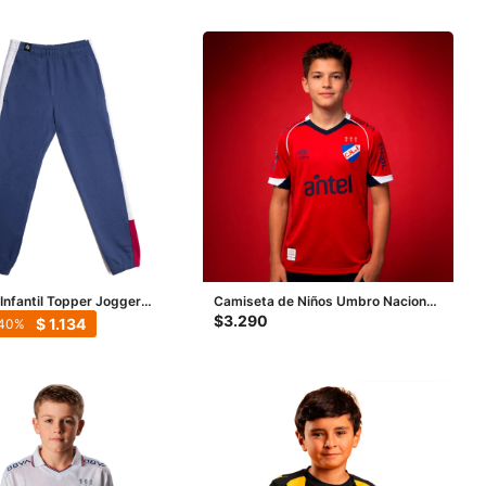
Infantil Topper Jogger
Camiseta de Niños Umbro Nacional
ul Marino - Gris
Away 1 - Rojo
$
3.290
$
1.134
40