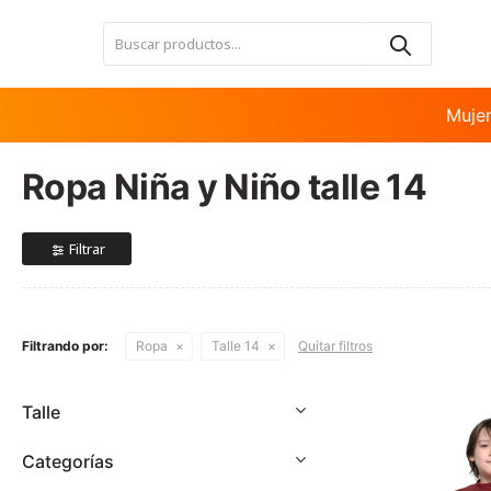
Nota:
este
sitio
web
incluye
Muje
un
sistema
Ropa Niña y Niño talle 14
de
accesibilidad.
Presione
Control-
F11
para
ajustar
Filtrando por:
Ropa
Talle 14
Quitar filtros
el
sitio
web
Talle
a
las
Categorías
personas