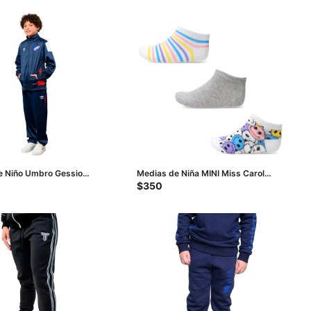
e Niño Umbro Gessio
Medias de Niña MINI Miss Carol
- Azul - Rojo
trainer kids x3 - Multicolor
$
350