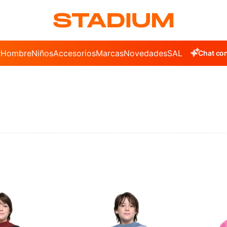
r
Hombre
Niños
Accesorios
Marcas
Novedades
SALE
Chat con