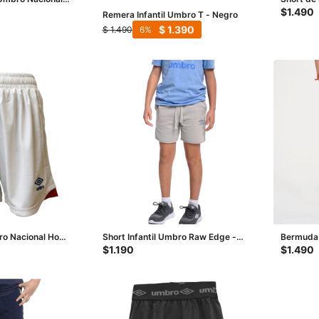
anco - Azul
Liga Jrs 
$
1.490
Remera Infantil Umbro T - Negro
$
1.390
$
1.490
6
bro Nacional Home
Short Infantil Umbro Raw Edge -
Bermuda 
o
Gris - Celeste
- Negro 
$
1.190
$
1.490