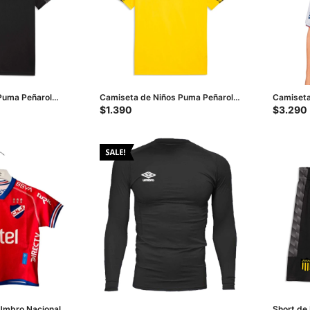
Puma Peñarol
Camiseta de Niños Puma Peñarol
Camiseta
 Negro - Gris
Team Liga Junior - Amarillo
Home 202
$
1.390
$
3.290
 Umbro Nacional
Short de