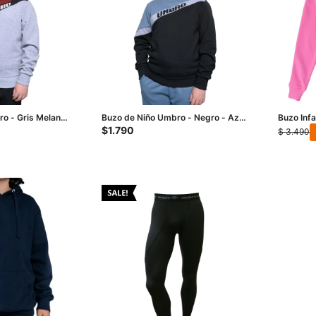
o - Gris Melange
Buzo de Niño Umbro - Negro - Azul
Buzo Inf
Piedra
Hoodie K
$
1.790
$
3.490