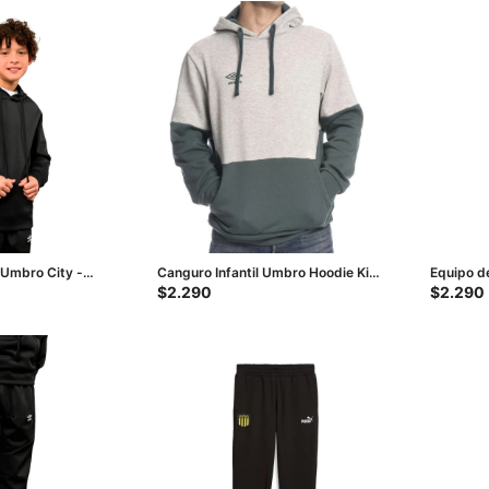
 Umbro City -
Canguro Infantil Umbro Hoodie Kids
Equipo d
- Gris Melange
Nacional 
$
2.290
$
2.290