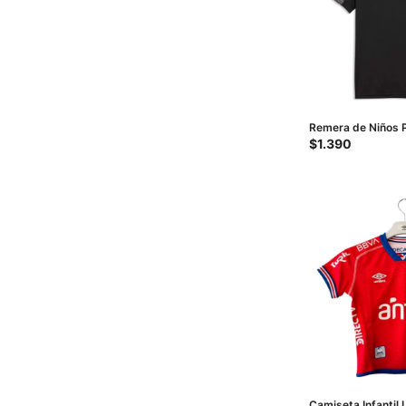
Remera de Niños 
Team Liga Junior -
$
1.390
Camiseta Infantil