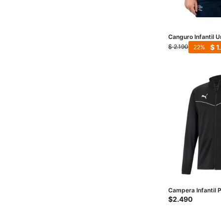
Canguro Infantil 
Junior - Azul Mari
$
1
$
2.190
22
Campera Infantil 
Team Rise Tr.Poly 
$
2.490
Amarillo - Blanco