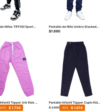
 de Niños TIFFOSI Sport
Pantalón de Niño Umbro Stacked
gro - Blanco
Logo Junior - Azul Marino - Celeste
$
1.690
Infantil Topper Urb Kids -
Pantalón Infantil Topper Cupin Kids
- Azul Marino
$
1.734
$
1.614
$
2.690
40
40