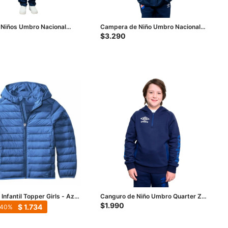
 Niños Umbro Nacional
Campera de Niño Umbro Nacional
 - Azul
De Lluvia Drift - Rojo - Azul
$
3.290
nfantil Topper Girls - Azul
Canguro de Niño Umbro Quarter Zip
Junior - Azul Marino
$
1.990
$
1.734
40