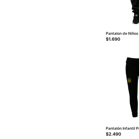
Pantalon de Niños
Negro
$
1.690
Pantalón Infantil P
Negro
$
2.490