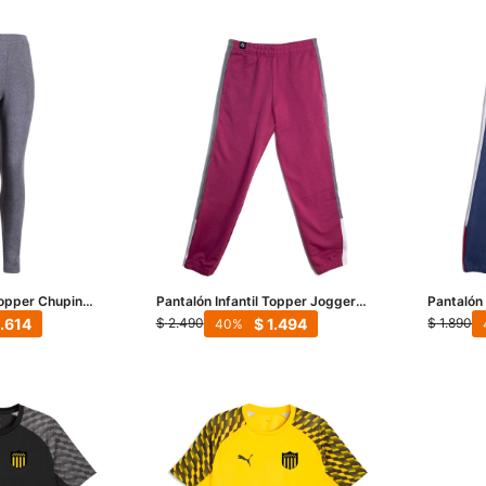
Topper Chupin
Pantalón Infantil Topper Jogger
Pantalón 
Kids - Fucsia - Gris
Kids - Az
1.614
$
1.494
$
2.490
$
1.890
40