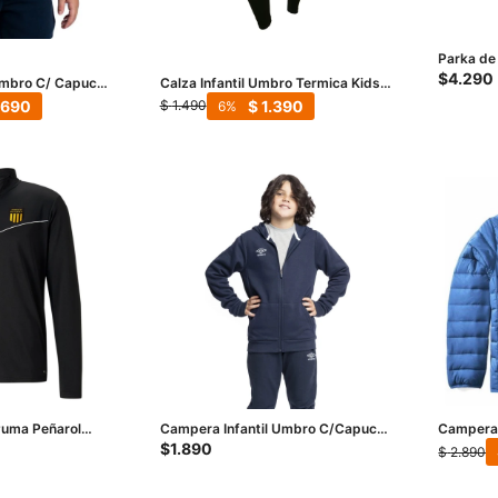
Parka de
Icebound
$
4.290
Umbro C/ Capucha
Calza Infantil Umbro Termica Kids -
no
Negro
.690
$
1.390
$
1.490
6
Puma Peñarol
Campera Infantil Umbro C/Capucha
Campera I
Jkt - Negro -
Junior - Azul Marino - Blanco
Añil
$
1.890
$
2.890