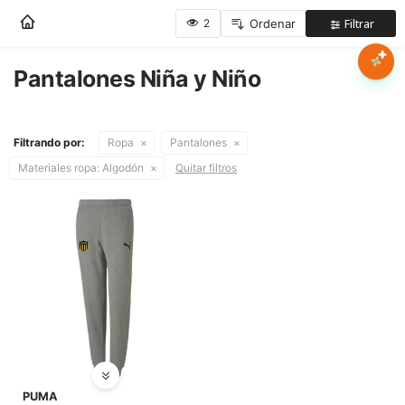
Nota:
este
sitio
web
Pantalones Niña y Niño
Mujer
incluye
un
sistema
Hombre
Filtrando por:
Ropa
Pantalones
de
accesibilidad.
Materiales ropa:
Algodón
Quitar filtros
Niños
Accesorios
Marcas
Novedades
PUMA