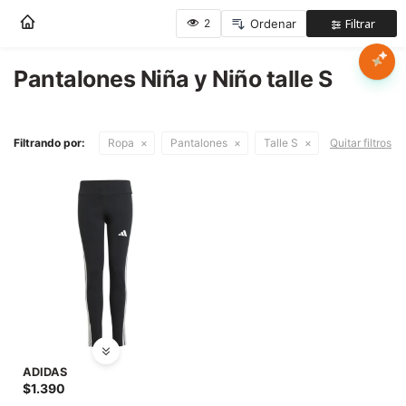
Nota:
este
sitio
web
Pantalones Niña y Niño talle S
Mujer
incluye
un
sistema
Hombre
Filtrando por:
Ropa
Pantalones
Talle S
Quitar filtros
de
accesibilidad.
Niños
Accesorios
Marcas
Novedades
ADIDAS
$
1.390