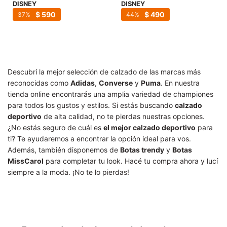
SALE
DISNEY
DISNEY
$
590
$
490
37
44
Descubrí la mejor selección de calzado de las marcas más
reconocidas como
Adidas
,
Converse
y
Puma
. En nuestra
tienda online encontrarás una amplia variedad de championes
para todos los gustos y estilos. Si estás buscando
calzado
deportivo
de alta calidad, no te pierdas nuestras opciones.
¿No estás seguro de cuál es
el mejor calzado deportivo
para
ti? Te ayudaremos a encontrar la opción ideal para vos.
Además, también disponemos de
Botas trendy
y
Botas
MissCarol
para completar tu look. Hacé tu compra ahora y lucí
siempre a la moda. ¡No te lo pierdas!