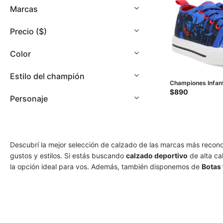
con
Marcas
discapacidad
visual
Precio
($)
que
están
Color
usando
un
Estilo del champión
lector
Championes Infan
de
SUPERMAN Lona - 
$
890
Personaje
Rojo
pantalla;
Presione
Control-
F10
para
Descubrí la mejor selección de calzado de las marcas más reco
abrir
gustos y estilos. Si estás buscando
calzado deportivo
de alta ca
un
la opción ideal para vos. Además, también disponemos de
Botas
menú
de
accesibilidad.