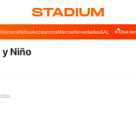
r
Hombre
Niños
Accesorios
Marcas
Novedades
SALE
Chat con
 y Niño
filtros