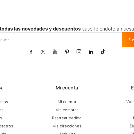
 todas las novedades y descuentos
suscribiéndote a nuest
Su







sa
Mi cuenta
E
omos
Mi cuenta
Vuel
es
Mis compras
o
Rastrear pedido
osotros
Mis direcciones
Bl