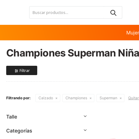
Nota:
este
sitio
web
incluye
Muje
un
sistema
Championes Superman Niña
de
accesibilidad.
Presione
Control-
F11
para
ajustar
Filtrando por:
Calzado
Championes
Superman
Quitar 
el
sitio
web
Talle
a
las
Categorías
personas