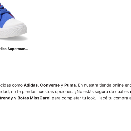
tiles Superman
Azul - Negro -
nocidas como
Adidas
,
Converse
y
Puma
. En nuestra tienda online e
lidad, no te pierdas nuestras opciones. ¿No estás seguro de cuál es
 trendy
y
Botas MissCarol
para completar tu look. Hacé tu compra ah