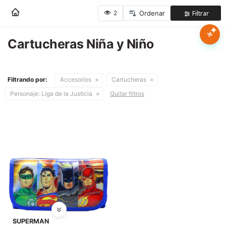
Nota:
este
sitio
web
Cartucheras Niña y Niño
Mujer
incluye
un
sistema
Hombre
Filtrando por:
Accesorios
Cartucheras
de
accesibilidad.
Personaje:
Liga de la Justicia
Quitar filtros
Niños
Accesorios
Marcas
Novedades
SUPERMAN