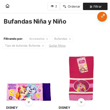
Nota:
este
sitio
web
Bufandas Niña y Niño
Mujer
incluye
un
sistema
Hombre
Filtrando por:
Accesorios
Bufandas
de
accesibilidad.
Tipo de bufanda:
Bufanda
Quitar filtros
Niños
Accesorios
Marcas
Novedades
DISNEY
DISNEY