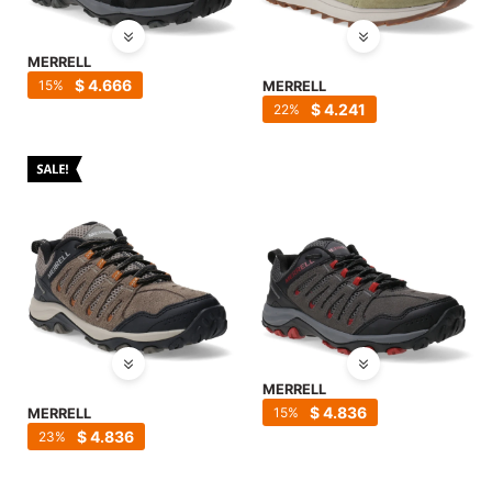
MERRELL
$
4.666
15
MERRELL
$
4.241
22
MERRELL
$
4.836
15
MERRELL
$
4.836
23