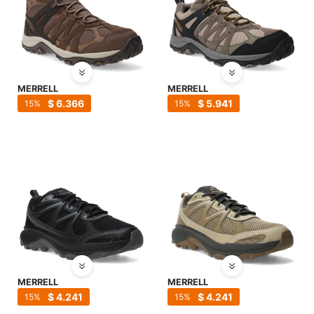
MERRELL
MERRELL
$
6.366
$
5.941
15
15
MERRELL
MERRELL
$
4.241
$
4.241
15
15