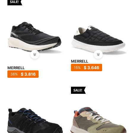
MERRELL
$
3.646
15
MERRELL
$
3.816
36