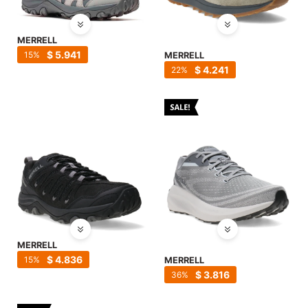
MERRELL
$
5.941
15
MERRELL
$
4.241
22
MERRELL
$
4.836
15
MERRELL
$
3.816
36