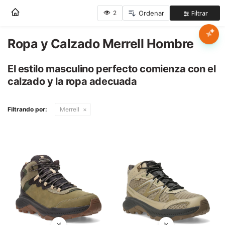
Nota:
este
sitio
web
Ropa y Calzado Merrell Hombre
Mujer
incluye
un
El estilo masculino perfecto comienza con el
sistema
Hombre
calzado y la ropa adecuada
de
accesibilidad.
Niños
Filtrando por:
Merrell
Accesorios
Marcas
Novedades