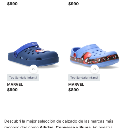
$
990
$
990
Top Sandalia Infantil
Top Sandalia Infantil
MARVEL
MARVEL
$
990
$
890
Descubrí la mejor selección de calzado de las marcas más
reconocidas como
Adidas
,
Converse
y
Puma
. En nuestra