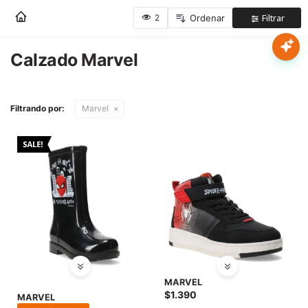
Nota:
este
sitio
web
Calzado Marvel
Mujer
incluye
un
sistema
Hombre
Filtrando por:
Marvel
de
accesibilidad.
Niños
Accesorios
Marcas
Novedades
MARVEL
$
1.390
MARVEL