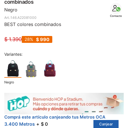
SALE
combinados
Negro
Contacto
146.A22081000
BEST colores combinados
$
1.390
28
$
990
Variantes:
Negro
Comprá este artículo canjeando tus Metros OCA
3.400 Metros
$ 0
Canjear