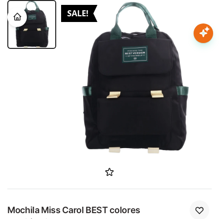
Nota:
este
sitio
web
Mujer
incluye
un
sistema
Hombre
de
accesibilidad.
Niños
Accesorios
Marcas
Novedades
Mochila Miss Carol BEST colores