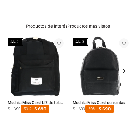
Productos de interés
Productos más vistos
Mochila Miss Carol LIZ de tela -
Mochila Miss Carol con cintas
Negro
SAONA - Negro
$
690
$
690
$
1.390
$
1.690
50
59