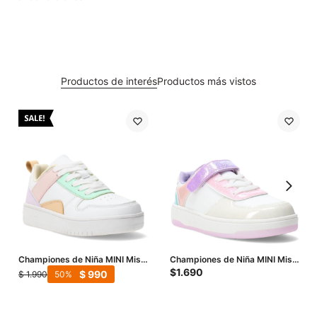
Productos de interés
Productos más vistos
Championes de Niña MINI Miss
Championes de Niña MINI Miss
Carol ROLE - Multicolor
Carol - Multicolor
$
1.690
$
990
$
1.990
50