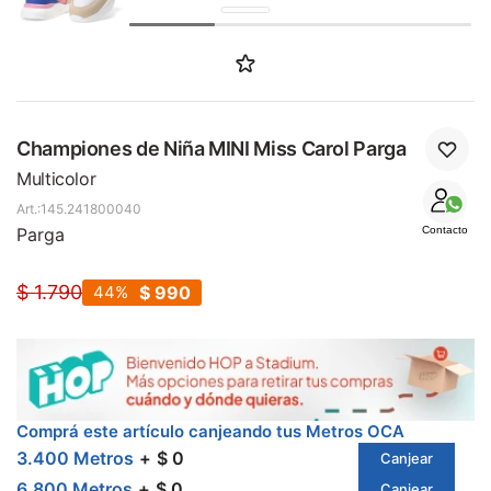
SALE
Championes de Niña MINI Miss Carol Parga
Multicolor
145.241800040
Parga
Contacto
$
1.790
44
$
990
Comprá este artículo canjeando tus Metros OCA
3.400 Metros
$ 0
Canjear
6.800 Metros
$ 0
Canjear