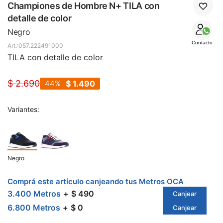
SALE
Championes de Hombre N+ TILA con
detalle de color
Negro
Contacto
057.222491000
TILA con detalle de color
$
2.690
44
$
1.490
Variantes:
Negro
Comprá este artículo canjeando tus Metros OCA
3.400 Metros
$ 490
Canjear
6.800 Metros
$ 0
Canjear