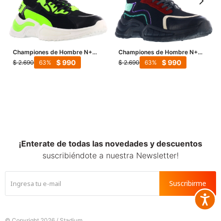
Championes de Hombre N+
Championes de Hombre N+
EZE acordonado con detalle
GOAL acordonado - Negro
$
990
$
990
$
2.690
$
2.690
63
63
atrás - Negro
¡Enterate de todas las novedades y descuentos
suscribiéndote a nuestra Newsletter!
Suscribirme
Accesib







© Copyright 2026 / Stadium