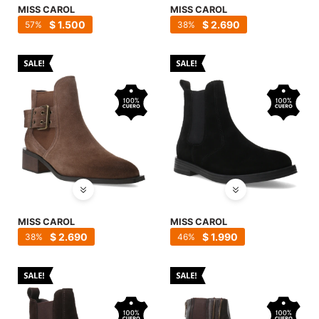
MISS CAROL
MISS CAROL
$
1.500
$
2.690
57
38
MISS CAROL
MISS CAROL
$
2.690
$
1.990
38
46