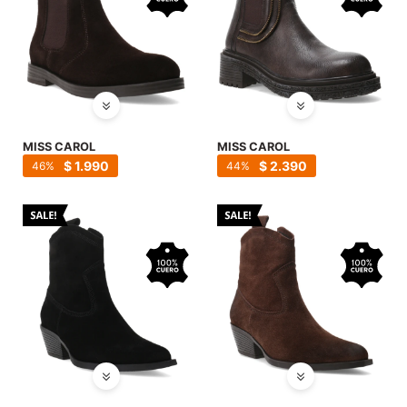
MISS CAROL
MISS CAROL
$
1.990
$
2.390
46
44