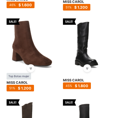
MISS CAROL
$
1.600
46
$
1.200
51
Top Botas mujer
MISS CAROL
MISS CAROL
$
1.800
45
$
1.200
51