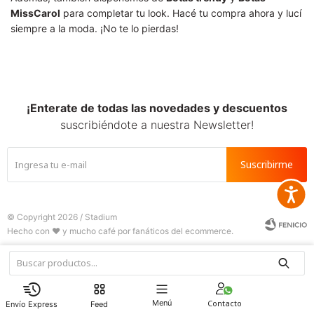
MissCarol
para completar tu look. Hacé tu compra ahora y lucí
siempre a la moda. ¡No te lo pierdas!
¡Enterate de todas las novedades y descuentos
suscribiéndote a nuestra Newsletter!
Suscribirme
Accesib
© Copyright 2026 / Stadium







Menú
Feed