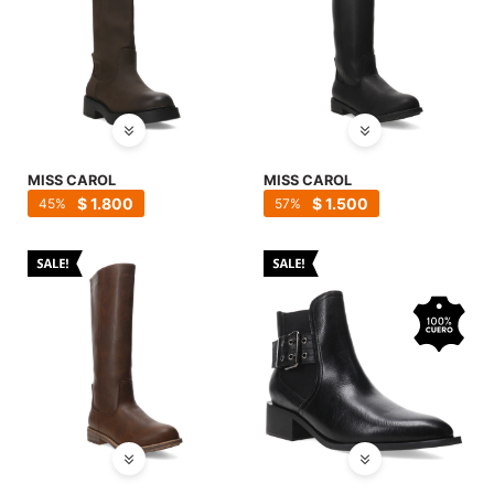
MISS CAROL
MISS CAROL
$
1.800
$
1.500
45
57