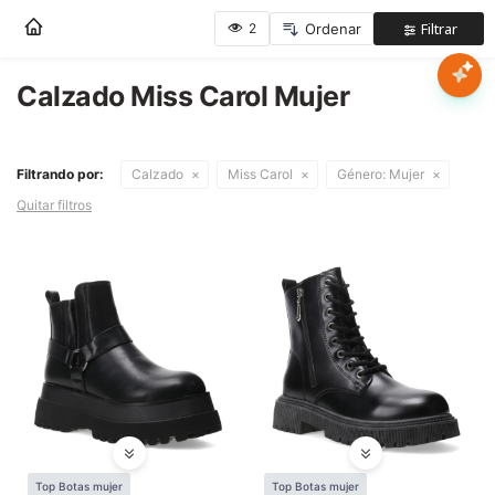
Nota:
este
sitio
web
Calzado Miss Carol Mujer
Mujer
incluye
un
sistema
Hombre
Filtrando por:
Calzado
Miss Carol
Género:
Mujer
de
accesibilidad.
Quitar filtros
Niños
Accesorios
Marcas
Novedades
Top Botas mujer
Top Botas mujer