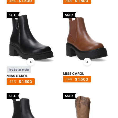
$
1.500
$
1.800
46
35
Top Botas mujer
MISS CAROL
MISS CAROL
$
1.500
39
$
1.500
44