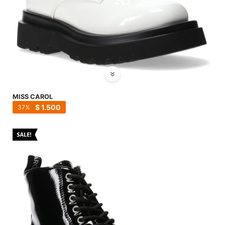
MISS CAROL
$
1.500
37