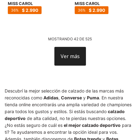
MISS CAROL
MISS CAROL
$
2.990
$
2.990
36
36
MOSTRANDO
42
DE
525
Ver más
Descubrí la mejor selección de calzado de las marcas más
reconocidas como
Adidas
,
Converse
y
Puma
. En nuestra
tienda online encontrarás una amplia variedad de championes
para todos los gustos y estilos. Si estás buscando
calzado
deportivo
de alta calidad, no te pierdas nuestras opciones.
¿No estás seguro de cuál es
el mejor calzado deportivo
para
ti? Te ayudaremos a encontrar la opción ideal para vos.
Además, también disponemos de
Botas trendy
y
Botas