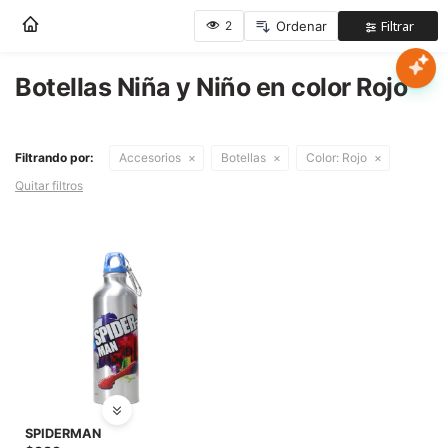
Nota:
este
sitio
web
Botellas Niña y Niño en color Rojo
Mujer
incluye
un
sistema
Hombre
Filtrando por:
Accesorios
Botellas
Color:
Rojo
de
accesibilidad.
Quitar filtros
Niños
Accesorios
Marcas
Novedades
SPIDERMAN