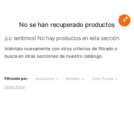
Nota:
este
sitio
web
No se han recuperado productos
Mujer
incluye
un
¡Lo sentimos! No hay productos en esta sección.
sistema
Hombre
Inténtalo nuevamente con otros criterios de filtrado o
de
accesibilidad.
busca en otras secciones de nuestro catálogo.
Niños
Filtrando por:
Accesorios
Botellas
Color:
Fucsia
Accesorios
Quitar filtros
Marcas
Novedades