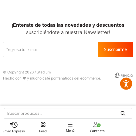
SALE
¡Enterate de todas las novedades y descuentos
suscribiéndote a nuestra Newsletter!
Suscribirme
© Copyright 2026 / Stadium
Accesib







Fenicio
Menú
Feed