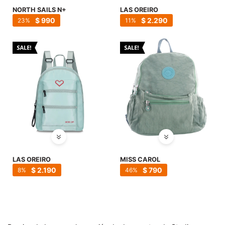
SALE
NORTH SAILS N+
LAS OREIRO
$
990
$
2.290
23
11
LAS OREIRO
MISS CAROL
$
2.190
$
790
8
46