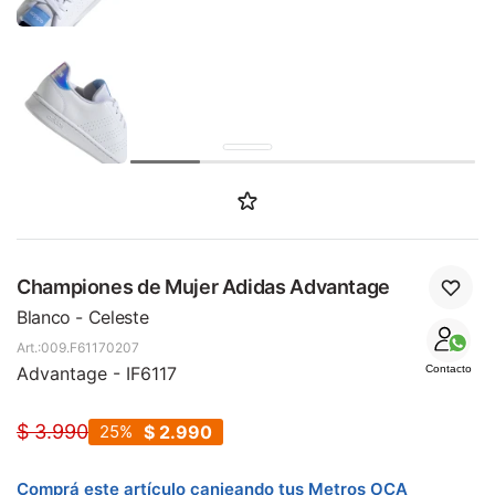
SALE
Championes de Mujer Adidas Advantage
Blanco - Celeste
009.F61170207
Advantage - IF6117
Contacto
$
3.990
25
$
2.990
Comprá este artículo canjeando tus Metros OCA