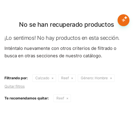
Nota:
este
sitio
web
No se han recuperado productos
Mujer
incluye
un
¡Lo sentimos! No hay productos en esta sección.
sistema
Hombre
Inténtalo nuevamente con otros criterios de filtrado o
de
accesibilidad.
busca en otras secciones de nuestro catálogo.
Niños
Filtrando por:
Calzado
Reef
Género:
Hombre
Accesorios
Quitar filtros
Marcas
Te recomendamos quitar:
Reef
Novedades