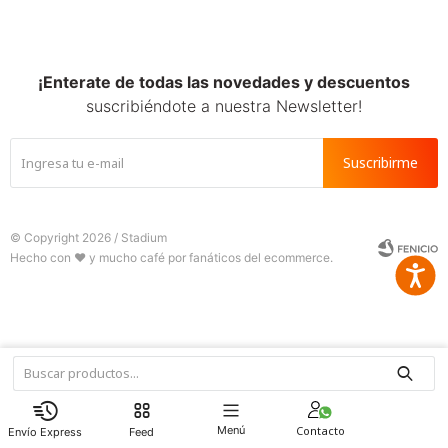
SALE
¡Enterate de todas las novedades y descuentos
suscribiéndote a nuestra Newsletter!
Suscribirme
© Copyright 2026 / Stadium
Accesib







Fenicio
Menú
Feed