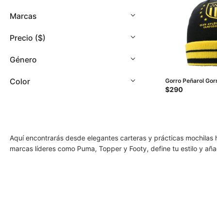
con
discapacidad
Marcas
visual
que
Precio
($)
están
usando
Género
un
lector
Color
Gorro Peñarol Gor
de
Amarillo
$
290
pantalla;
Presione
Control-
F10
Aquí encontrarás desde elegantes carteras y prácticas mochilas 
para
marcas líderes como Puma, Topper y Footy, define tu estilo y aña
abrir
un
menú
de
accesibilidad.