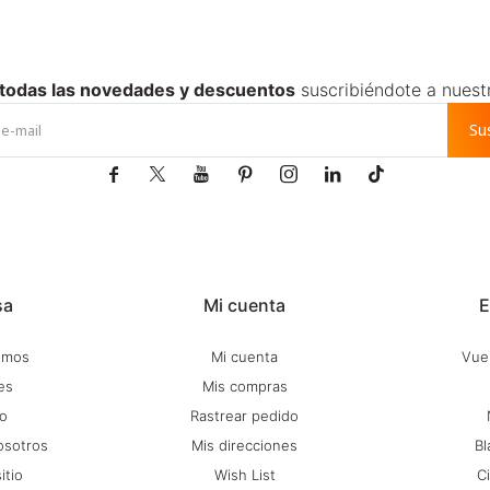
 todas las novedades y descuentos
suscribiéndote a nuest
Su







sa
Mi cuenta
E
omos
Mi cuenta
Vuel
es
Mis compras
o
Rastrear pedido
osotros
Mis direcciones
Bl
itio
Wish List
C