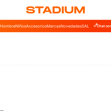
r
Hombre
Niños
Accesorios
Marcas
Novedades
SALE
Chat con