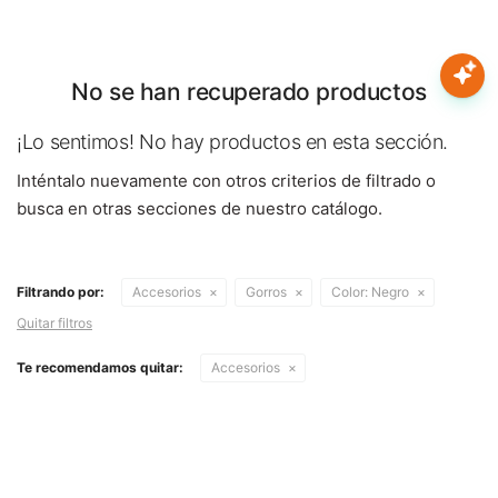
Nota:
este
sitio
web
No se han recuperado productos
Mujer
incluye
un
¡Lo sentimos! No hay productos en esta sección.
sistema
Hombre
Inténtalo nuevamente con otros criterios de filtrado o
de
accesibilidad.
busca en otras secciones de nuestro catálogo.
Niños
Filtrando por:
Accesorios
Gorros
Color:
Negro
Accesorios
Quitar filtros
Marcas
Te recomendamos quitar:
Accesorios
Novedades