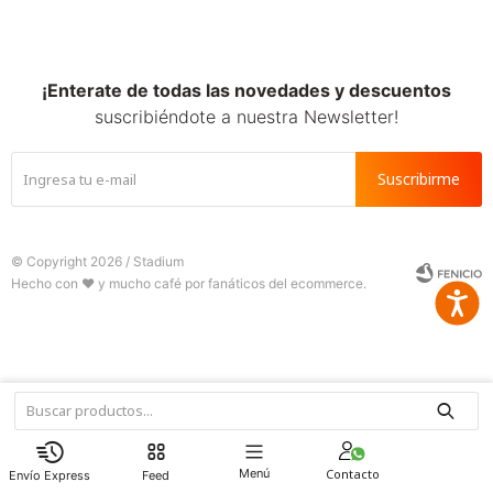
SALE
¡Enterate de todas las novedades y descuentos
suscribiéndote a nuestra Newsletter!
Suscribirme
© Copyright 2026 / Stadium
Accesib







Fenicio
Menú
Feed