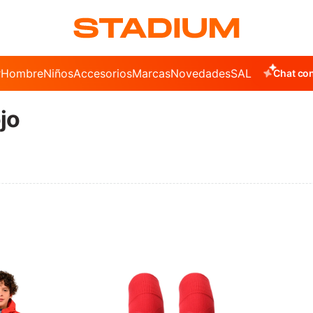
r
Hombre
Niños
Accesorios
Marcas
Novedades
SALE
Chat con
jo