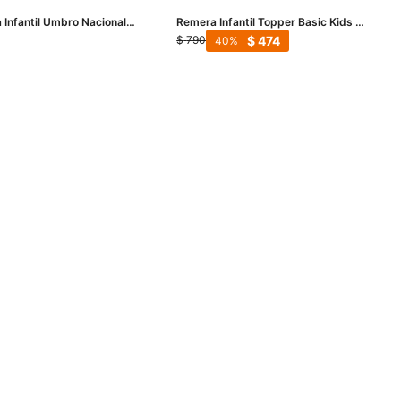
 Infantil Umbro Nacional
Remera Infantil Topper Basic Kids -
Rojo - Blanco - Azul
Rojo
$
474
$
790
40