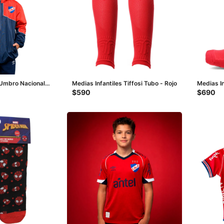
Umbro Nacional
Medias Infantiles Tiffosi Tubo - Rojo
Medias In
ojo - Azul
Rojo
$
590
$
690