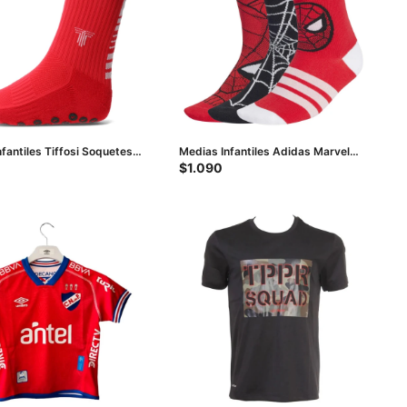
fantiles Tiffosi Soquetes -
Medias Infantiles Adidas Marvel
Spider Man 3 Pares - Rojo - Negro -
$
1.090
Blanco