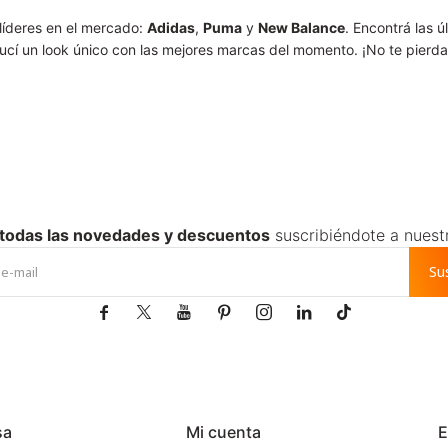
líderes en el mercado:
Adidas
,
Puma
y
New Balance
. Encontrá las 
ucí un look único con las mejores marcas del momento. ¡No te pierdas 
 todas las novedades y descuentos
suscribiéndote a nuest
Su







sa
Mi cuenta
E