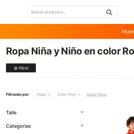
Nota:
este
sitio
web
incluye
Muje
un
sistema
Ropa Niña y Niño en color Ro
de
accesibilidad.
Presione
Control-
F11
para
ajustar
Filtrando por:
Ropa
Color:
Rojo
Quitar filtros
el
sitio
web
Talle
a
las
Categorías
personas