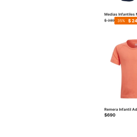
Medias Infantiles 
Man - Rojo - Negr
$
2
$
389
35
Remera Infantil Ad
Rojo - Blanco
$
690