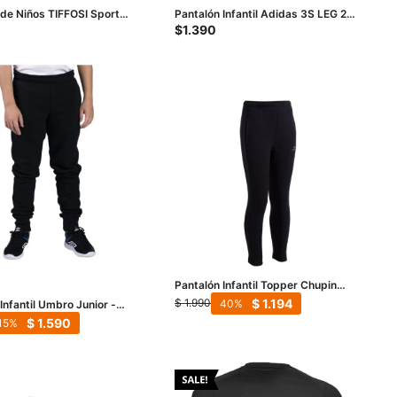
 de Niños TIFFOSI Sport
Pantalón Infantil Adidas 3S LEG 230
gro - Blanco
JRS - Negro - Blanco
$
1.390
Pantalón Infantil Topper Chupin
Kids - Negro
$
1.194
$
1.990
40
Infantil Umbro Junior -
$
1.590
15