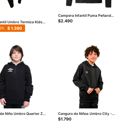
Campera Infantil Puma Peñarol
Team Rise Tr.Poly Jkt - Negro -
$
2.490
antil Umbro Termica Kids -
Amarillo - Blanco
$
1.390
6
de Niño Umbro Quarter Zip
Canguro de Niños Umbro City -
 Negro
Negro
$
1.790