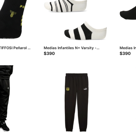
TIFFOSI Peñarol -
Medias Infantiles N+ Varsity -
Medias I
Negro
Negro - 
$
390
$
390