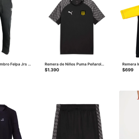
Umbro Felpa Jrs -
Remera de Niños Puma Peñarol
Remera In
Team Liga Junior - Negro - Gris
- Amarill
$
1.390
$
699