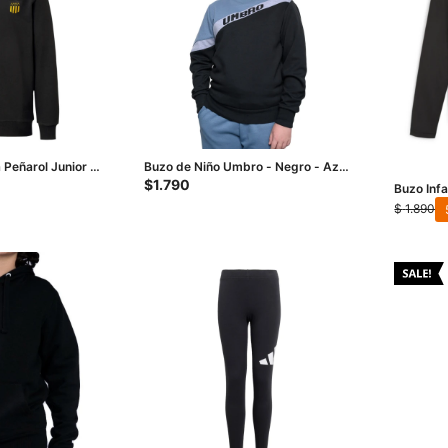
 Peñarol Junior -
Buzo de Niño Umbro - Negro - Azul
Piedra
$
1.790
Buzo Inf
$
1.890