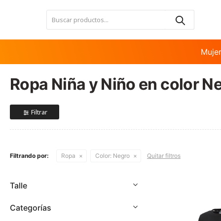
Nota:
este
sitio
web
incluye
Muje
un
sistema
Ropa Niña y Niño en color N
de
accesibilidad.
Presione
Control-
F11
para
ajustar
Filtrando por:
Ropa
Color:
Negro
Quitar filtros
el
sitio
web
Talle
a
las
Categorías
personas