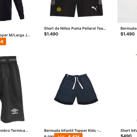
Short de Niños Puma Peñarol Team
Bermuda 
Liga Jrs - Negro
- Negro 
$
1.490
$
1.490
opper M/Larga Jrs
54
Umbro Termica
Bermuda Infantil Topper Kids -
Short Inf
Negro
Jrs - Ne
$
490
$
474
$
790
40