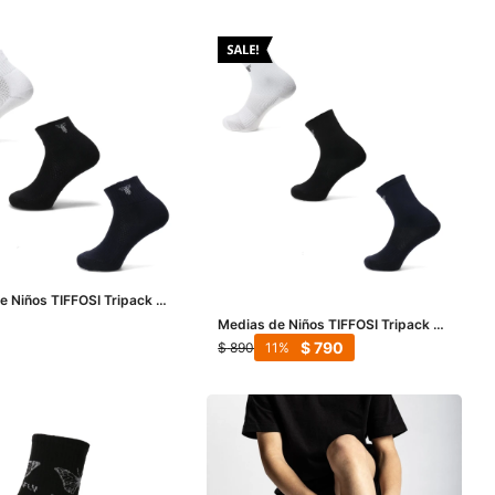
e Niños TIFFOSI Tripack 3
Negro - Blanco
Medias de Niños TIFFOSI Tripack 3
Alta - Negro - Blanco
$
790
$
890
11