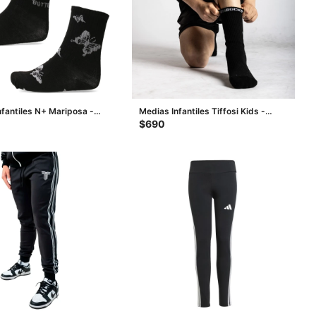
nfantiles N+ Mariposa -
Medias Infantiles Tiffosi Kids -
Gris
Negro
$
690