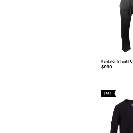
Pantalón Infantil 
Negro
$
990