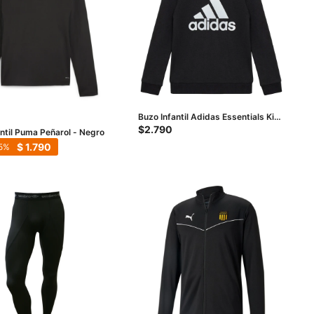
Buzo Infantil Adidas Essentials Kids
- Negro - Blanco
$
2.790
antil Puma Peñarol - Negro
$
1.790
5