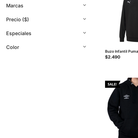
con
Marcas
discapacidad
visual
Precio
($)
que
están
Especiales
usando
un
Color
lector
Buzo Infantil Puma
de
Negro
$
2.490
pantalla;
Presione
Control-
F10
para
abrir
un
menú
de
accesibilidad.