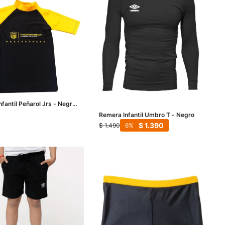
fantil Peñarol Jrs - Negro
o
Remera Infantil Umbro T - Negro
$
1.390
$
1.490
6