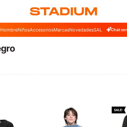
r
Hombre
Niños
Accesorios
Marcas
Novedades
SALE
Chat con
egro