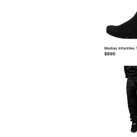
Medias Infantiles 
Negro - Amarillo
$
690