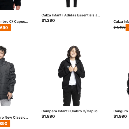
Calza Infantil Adidas Essentials JRS
- Negro - Blanco
$
1.390
Umbro C/ Capucha
Calza Inf
Negro
.690
$
1.490
Campera Infantil Umbro C/Capucha
Canguro 
Junior - Negro - Blanco
Junior -
$
1.890
$
1.990
bro New Classic
nco
.890