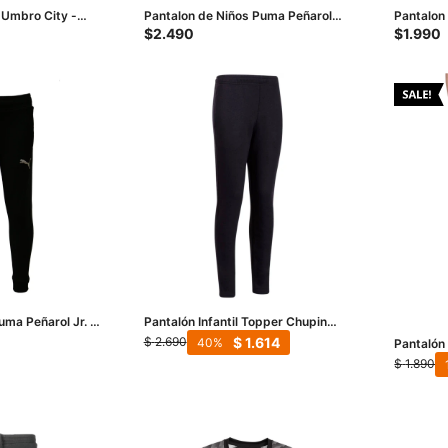
 Umbro City -
Pantalon de Niños Puma Peñarol
Pantalon
Logo Jrs - Negro
Niño - Ne
$
2.490
$
1.990
uma Peñarol Jr. -
Pantalón Infantil Topper Chupin
Kids - Negro
$
1.614
$
2.690
40
Pantalón 
Negro
$
1.890