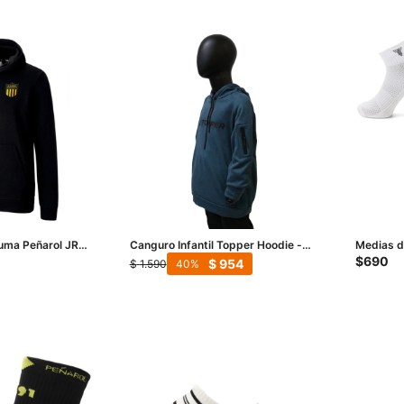
Puma Peñarol JRS
Canguro Infantil Topper Hoodie -
Medias d
Negro Petroleo
Medio - 
$
690
$
954
$
1.590
40