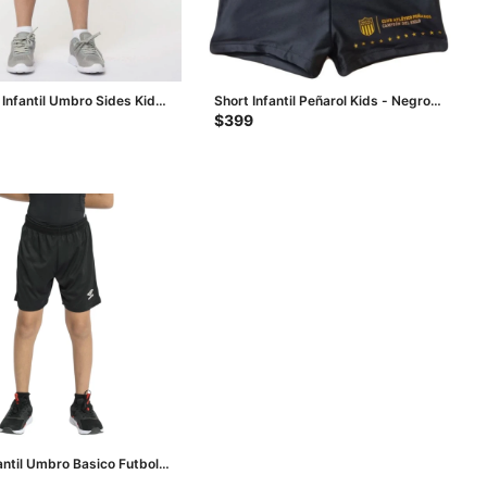
Infantil Umbro Sides Kids
Short Infantil Peñarol Kids - Negro -
- Blanco
Amarillo
$
399
antil Umbro Basico Futbol
gro