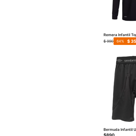
Remera Infantil T
- Negro
$
3
$
990
64
Bermuda Infantil 
Kids - Negro
$
890