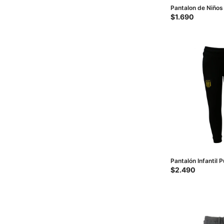
Pantalon de Niños
Negro
$
1.690
Pantalón Infantil P
Negro
$
2.490