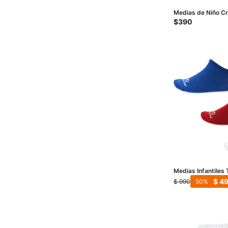
Medias de Niño C
Solid/Stripes pack
$
390
Azul Oscuro
Medias Infantiles
Soquete Kids - Bla
$
4
$
990
50