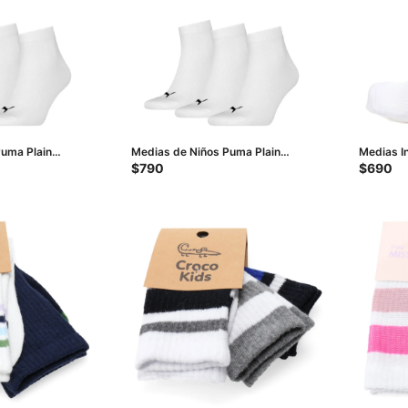
Puma Plain
Medias de Niños Puma Plain
Medias In
ares - Blanco
Quarter Socks X3 - Blanco
Blanco - 
$
790
$
690