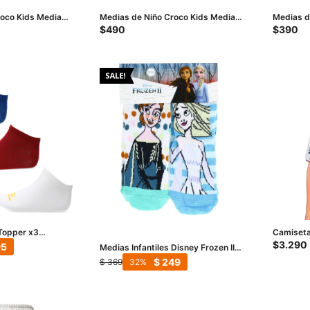
roco Kids Media
Medias de Niño Croco Kids Media
Medias d
 X2 - Blanco -
Stripes pack X3 - Blanco / Gris /
Media So
$
490
$
390
Azul
Blanco -
 Topper x3
Camiseta
nco - Azul - Rojo
Home 202
$
3.290
95
Medias Infantiles Disney Frozen II
x2 - Blanco - Verde Agua - Celeste
$
249
$
369
32