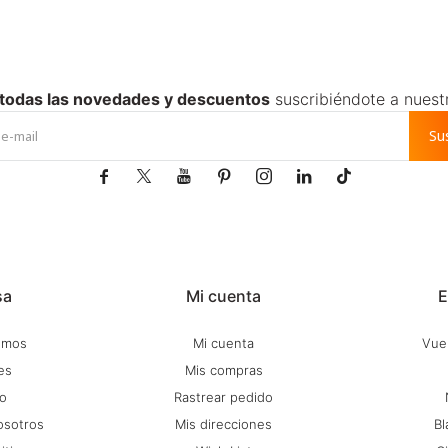
 todas las novedades y descuentos
suscribiéndote a nuest
Su







sa
Mi cuenta
E
omos
Mi cuenta
Vuel
es
Mis compras
o
Rastrear pedido
osotros
Mis direcciones
Bl