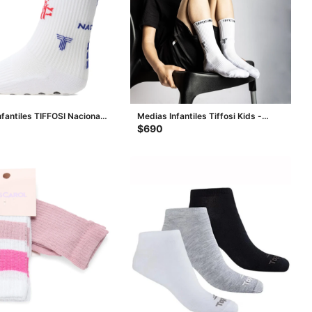
fantiles TIFFOSI Nacional -
Medias Infantiles Tiffosi Kids -
Azul
Blanco
$
690