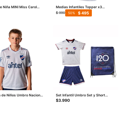
e Niña MINI Miss Carol
Medias Infantiles Topper x3
lid/Stripes pack X2 -
Soquete Kids - Blanco - Gris -
$
495
$
990
50
 Rosado
Negro
 de Niños Umbro Nacional
Set Infantil Umbro Set y Short
6 Junior - Blanco
Junior - Blanco - Azul - Rojo
$
3.990