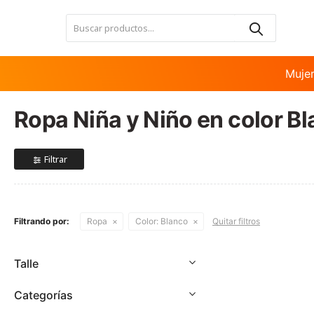
Nota:
este
sitio
web
incluye
Muje
un
sistema
Ropa Niña y Niño en color B
de
accesibilidad.
Presione
Control-
F11
para
ajustar
Filtrando por:
Ropa
Color:
Blanco
Quitar filtros
el
sitio
web
Talle
a
las
Categorías
personas