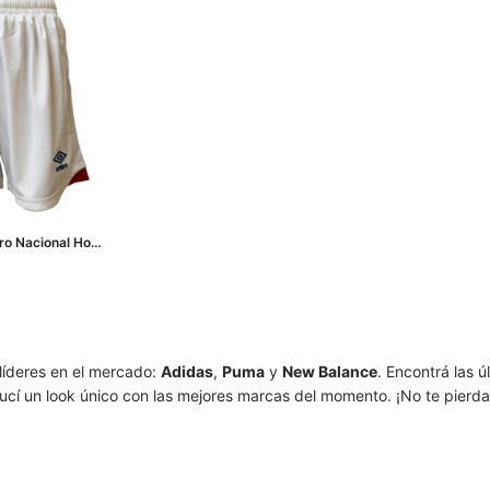
bro Nacional Home
o
líderes en el mercado:
Adidas
,
Puma
y
New Balance
. Encontrá las 
ucí un look único con las mejores marcas del momento. ¡No te pierdas 