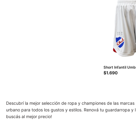
Short Infantil Um
JRS - Blanco - Roj
$
1.690
Descubrí la mejor selección de ropa y championes de las marcas 
urbano para todos los gustos y estilos. Renová tu guardarropa y l
buscás al mejor precio!