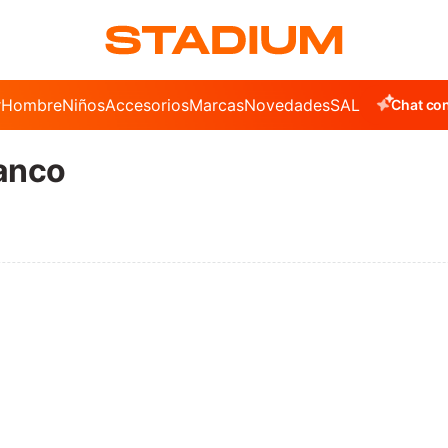
r
Hombre
Niños
Accesorios
Marcas
Novedades
SALE
Chat con
lanco