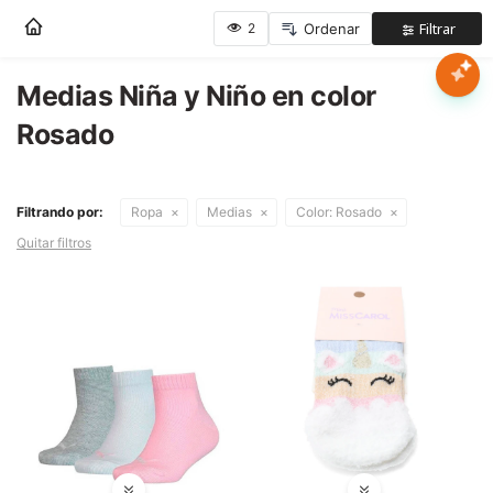
Nota:
este
sitio
web
Medias Niña y Niño en color
Mujer
incluye
Rosado
un
sistema
Hombre
de
accesibilidad.
Filtrando por:
Ropa
Medias
Color:
Rosado
Niños
Quitar filtros
Accesorios
Marcas
Novedades