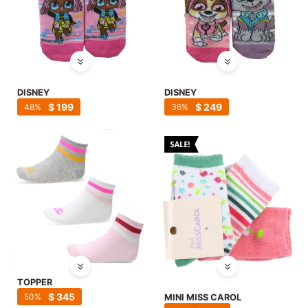
DISNEY
DISNEY
$
199
$
249
48
36
TOPPER
$
345
50
MINI MISS CAROL