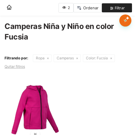
Nota:
este
sitio
web
Camperas Niña y Niño en color
Mujer
incluye
Fucsia
un
sistema
Hombre
de
accesibilidad.
Filtrando por:
Ropa
Camperas
Color:
Fucsia
Niños
Quitar filtros
Accesorios
Marcas
Novedades