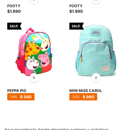
SALE
FOOTY
FOOTY
$
1.690
$
1.990
PEPPA PIG
MINI MISS CAROL
$
590
$
990
14
33
Aquí encontrarás desde elegantes carteras y prácticas