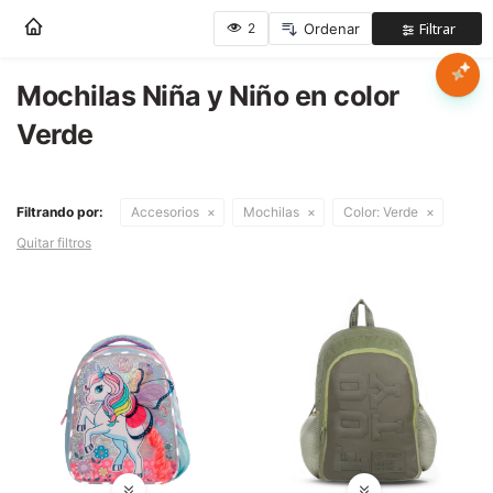
Nota:
este
sitio
web
Mochilas Niña y Niño en color
Mujer
incluye
Verde
un
sistema
Hombre
de
accesibilidad.
Filtrando por:
Accesorios
Mochilas
Color:
Verde
Niños
Quitar filtros
Accesorios
Marcas
Novedades