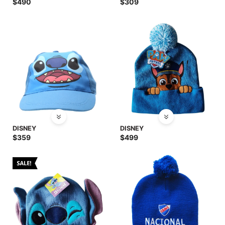
SALE
$
490
$
309
DISNEY
DISNEY
$
359
$
499