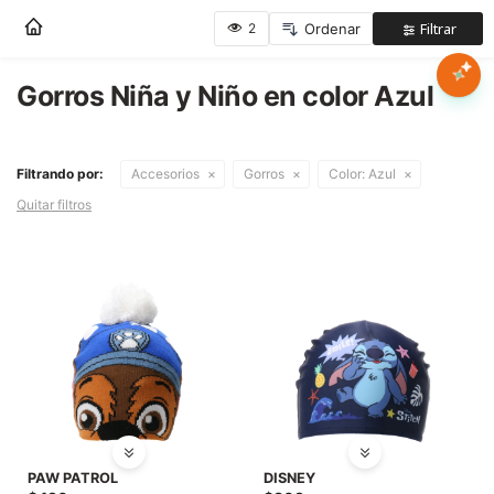
Nota:
este
sitio
web
Gorros Niña y Niño en color Azul
Mujer
incluye
un
sistema
Hombre
Filtrando por:
Accesorios
Gorros
Color:
Azul
de
accesibilidad.
Quitar filtros
Niños
Accesorios
Marcas
Novedades
PAW PATROL
DISNEY